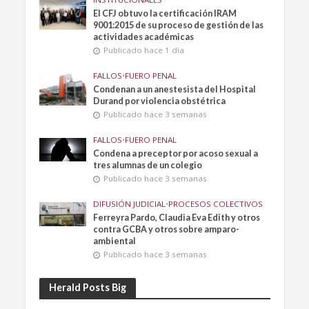
El CFJ obtuvo la certificación IRAM
9001:2015 de su proceso de gestión de las
actividades académicas
Publicado hace 1 día
FALLOS
•
FUERO PENAL
Condenan a un anestesista del Hospital
Durand por violencia obstétrica
Publicado hace 3 semanas
FALLOS
•
FUERO PENAL
Condena a preceptor por acoso sexual a
tres alumnas de un colegio
Publicado hace 3 semanas
DIFUSIÓN JUDICIAL
•
PROCESOS COLECTIVOS
Ferreyra Pardo, Claudia Eva Edith y otros
contra GCBA y otros sobre amparo-
ambiental
Publicado hace 3 semanas
Herald Posts Big