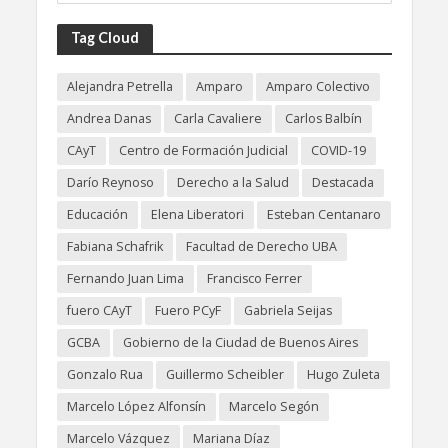
Tag Cloud
Alejandra Petrella
Amparo
Amparo Colectivo
Andrea Danas
Carla Cavaliere
Carlos Balbín
CAyT
Centro de Formación Judicial
COVID-19
Darío Reynoso
Derecho a la Salud
Destacada
Educación
Elena Liberatori
Esteban Centanaro
Fabiana Schafrik
Facultad de Derecho UBA
Fernando Juan Lima
Francisco Ferrer
fuero CAyT
Fuero PCyF
Gabriela Seijas
GCBA
Gobierno de la Ciudad de Buenos Aires
Gonzalo Rua
Guillermo Scheibler
Hugo Zuleta
Marcelo López Alfonsín
Marcelo Segón
Marcelo Vázquez
Mariana Díaz