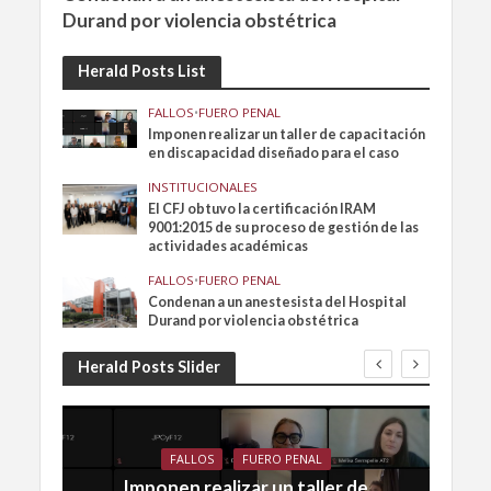
Durand por violencia obstétrica
Herald Posts List
FALLOS
•
FUERO PENAL
Imponen realizar un taller de capacitación
en discapacidad diseñado para el caso
INSTITUCIONALES
El CFJ obtuvo la certificación IRAM
9001:2015 de su proceso de gestión de las
actividades académicas
FALLOS
•
FUERO PENAL
Condenan a un anestesista del Hospital
Durand por violencia obstétrica
Herald Posts Slider
FALLOS
FUERO PENAL
Imponen realizar un taller de