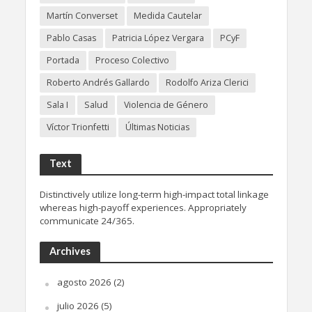
Martín Converset
Medida Cautelar
Pablo Casas
Patricia López Vergara
PCyF
Portada
Proceso Colectivo
Roberto Andrés Gallardo
Rodolfo Ariza Clerici
Sala I
Salud
Violencia de Género
Víctor Trionfetti
Últimas Noticias
Text
Distinctively utilize long-term high-impact total linkage
whereas high-payoff experiences. Appropriately
communicate 24/365.
Archives
agosto 2026
(2)
julio 2026
(5)