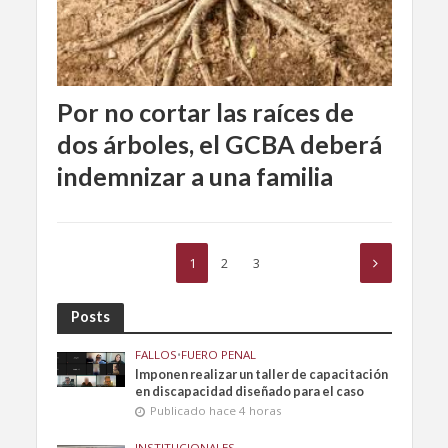
Por no cortar las raíces de
dos árboles, el GCBA deberá
indemnizar a una familia
1
2
3
Posts
FALLOS
•
FUERO PENAL
Imponen realizar un taller de capacitación
en discapacidad diseñado para el caso
Publicado hace 4 horas
INSTITUCIONALES