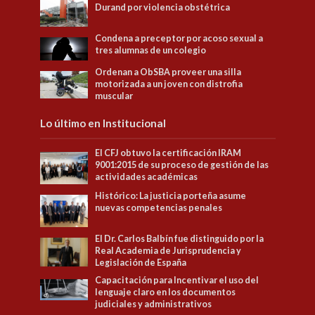
Durand por violencia obstétrica
Condena a preceptor por acoso sexual a
tres alumnas de un colegio
Ordenan a ObSBA proveer una silla
motorizada a un joven con distrofia
muscular
Lo último en Institucional
El CFJ obtuvo la certificación IRAM
9001:2015 de su proceso de gestión de las
actividades académicas
Histórico: La justicia porteña asume
nuevas competencias penales
El Dr. Carlos Balbín fue distinguido por la
Real Academia de Jurisprudencia y
Legislación de España
Capacitación para Incentivar el uso del
lenguaje claro en los documentos
judiciales y administrativos