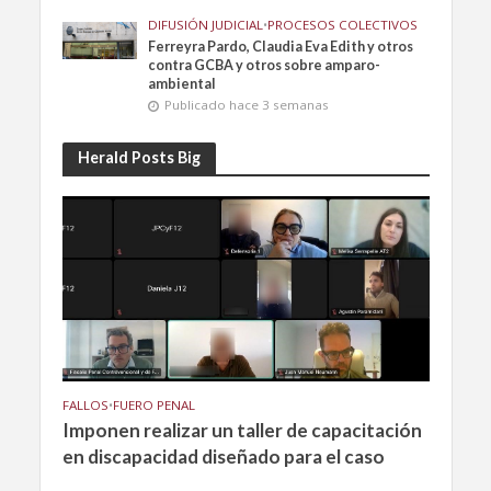
DIFUSIÓN JUDICIAL
•
PROCESOS COLECTIVOS
Ferreyra Pardo, Claudia Eva Edith y otros
contra GCBA y otros sobre amparo-
ambiental
Publicado hace 3 semanas
Herald Posts Big
FALLOS
•
FUERO PENAL
Imponen realizar un taller de capacitación
en discapacidad diseñado para el caso