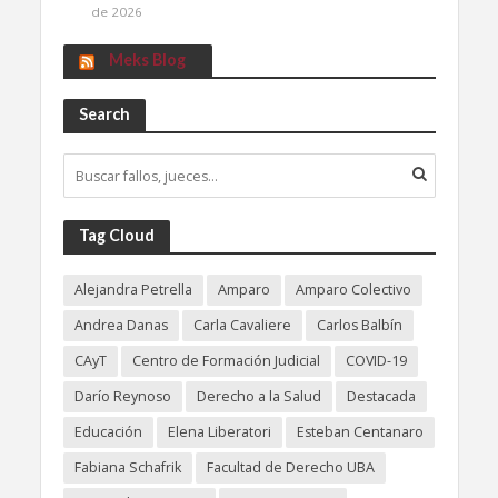
de 2026
Meks Blog
Search
Tag Cloud
Alejandra Petrella
Amparo
Amparo Colectivo
Andrea Danas
Carla Cavaliere
Carlos Balbín
CAyT
Centro de Formación Judicial
COVID-19
Darío Reynoso
Derecho a la Salud
Destacada
Educación
Elena Liberatori
Esteban Centanaro
Fabiana Schafrik
Facultad de Derecho UBA