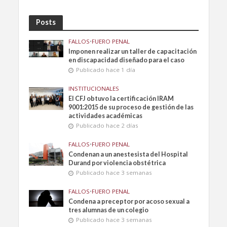
Posts
FALLOS
•
FUERO PENAL
Imponen realizar un taller de capacitación
en discapacidad diseñado para el caso
Publicado hace 1 día
INSTITUCIONALES
El CFJ obtuvo la certificación IRAM
9001:2015 de su proceso de gestión de las
actividades académicas
Publicado hace 2 días
FALLOS
•
FUERO PENAL
Condenan a un anestesista del Hospital
Durand por violencia obstétrica
Publicado hace 3 semanas
FALLOS
•
FUERO PENAL
Condena a preceptor por acoso sexual a
tres alumnas de un colegio
Publicado hace 3 semanas