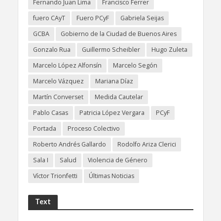
Fernando Juan Lima
Francisco Ferrer
fuero CAyT
Fuero PCyF
Gabriela Seijas
GCBA
Gobierno de la Ciudad de Buenos Aires
Gonzalo Rua
Guillermo Scheibler
Hugo Zuleta
Marcelo López Alfonsín
Marcelo Segón
Marcelo Vázquez
Mariana Díaz
Martín Converset
Medida Cautelar
Pablo Casas
Patricia López Vergara
PCyF
Portada
Proceso Colectivo
Roberto Andrés Gallardo
Rodolfo Ariza Clerici
Sala I
Salud
Violencia de Género
Víctor Trionfetti
Últimas Noticias
Text