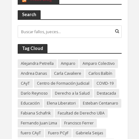
Search
Tag Cloud
Alejandra Petrella
Amparo
Amparo Colectivo
Andrea Danas
Carla Cavaliere
Carlos Balbín
CAyT
Centro de Formación Judicial
COVID-19
Darío Reynoso
Derecho a la Salud
Destacada
Educación
Elena Liberatori
Esteban Centanaro
Fabiana Schafrik
Facultad de Derecho UBA
Fernando Juan Lima
Francisco Ferrer
fuero CAyT
Fuero PCyF
Gabriela Seijas