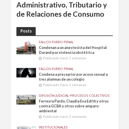
Administrativo, Tributario y
de Relaciones de Consumo
Posts
FALLOS
•
FUERO PENAL
Condenan a un anestesista del Hospital
Durand por violencia obstétrica
Publicado hace 3 semanas
FALLOS
•
FUERO PENAL
Condena a preceptor por acoso sexual a
tres alumnas de un colegio
Publicado hace 3 semanas
DIFUSIÓN JUDICIAL
•
PROCESOS COLECTIVOS
Ferreyra Pardo, Claudia Eva Edith y otros
contra GCBA y otros sobre amparo-
ambiental
Publicado hace 3 semanas
INSTITUCIONALES