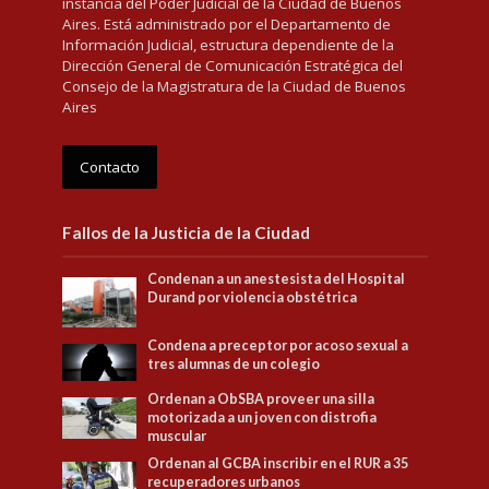
instancia del Poder Judicial de la Ciudad de Buenos
Aires. Está administrado por el Departamento de
Información Judicial, estructura dependiente de la
Dirección General de Comunicación Estratégica del
Consejo de la Magistratura de la Ciudad de Buenos
Aires
Contacto
Fallos de la Justicia de la Ciudad
Condenan a un anestesista del Hospital
Durand por violencia obstétrica
Condena a preceptor por acoso sexual a
tres alumnas de un colegio
Ordenan a ObSBA proveer una silla
motorizada a un joven con distrofia
muscular
Ordenan al GCBA inscribir en el RUR a 35
recuperadores urbanos