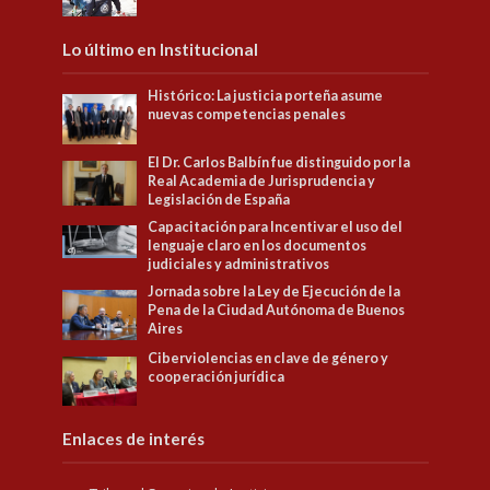
Lo último en Institucional
Histórico: La justicia porteña asume
nuevas competencias penales
El Dr. Carlos Balbín fue distinguido por la
Real Academia de Jurisprudencia y
Legislación de España
Capacitación para Incentivar el uso del
lenguaje claro en los documentos
judiciales y administrativos
Jornada sobre la Ley de Ejecución de la
Pena de la Ciudad Autónoma de Buenos
Aires
Ciberviolencias en clave de género y
cooperación jurídica
Enlaces de interés