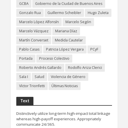
GCBA
Gobierno de la Ciudad de Buenos Aires
Gonzalo Rua
Guillermo Scheibler
Hugo Zuleta
Marcelo López Alfonsín
Marcelo Segón
Marcelo Vázquez
Mariana Díaz
Martín Converset
Medida Cautelar
Pablo Casas
Patricia López Vergara
PCyF
Portada
Proceso Colectivo
Roberto Andrés Gallardo
Rodolfo Ariza Clerici
Sala I
Salud
Violencia de Género
Víctor Trionfetti
Últimas Noticias
Text
Distinctively utilize long-term high-impact total linkage
whereas high-payoff experiences. Appropriately
communicate 24/365.