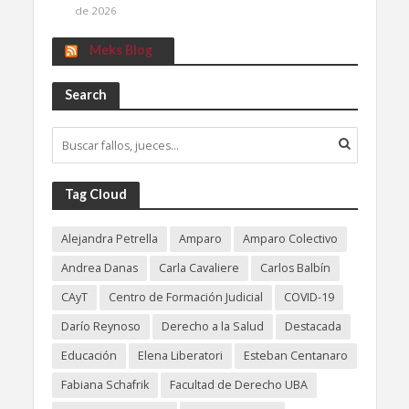
de 2026
Meks Blog
Search
Tag Cloud
Alejandra Petrella
Amparo
Amparo Colectivo
Andrea Danas
Carla Cavaliere
Carlos Balbín
CAyT
Centro de Formación Judicial
COVID-19
Darío Reynoso
Derecho a la Salud
Destacada
Educación
Elena Liberatori
Esteban Centanaro
Fabiana Schafrik
Facultad de Derecho UBA