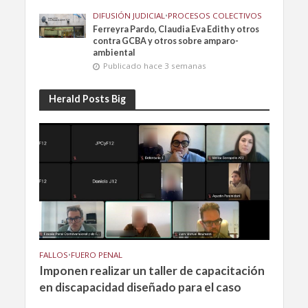
DIFUSIÓN JUDICIAL
•
PROCESOS COLECTIVOS
Ferreyra Pardo, Claudia Eva Edith y otros
contra GCBA y otros sobre amparo-
ambiental
Publicado hace 3 semanas
Herald Posts Big
FALLOS
•
FUERO PENAL
Imponen realizar un taller de capacitación
en discapacidad diseñado para el caso