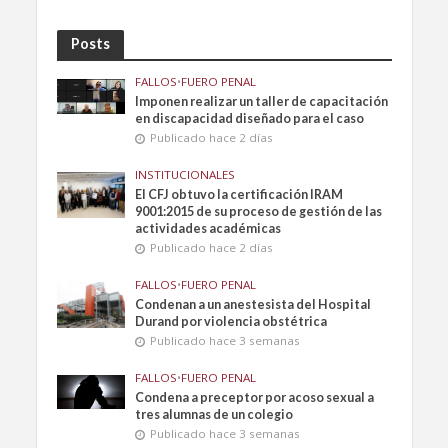
Posts
FALLOS
•
FUERO PENAL
Imponen realizar un taller de capacitación
en discapacidad diseñado para el caso
Publicado hace 2 días
INSTITUCIONALES
El CFJ obtuvo la certificación IRAM
9001:2015 de su proceso de gestión de las
actividades académicas
Publicado hace 2 días
FALLOS
•
FUERO PENAL
Condenan a un anestesista del Hospital
Durand por violencia obstétrica
Publicado hace 3 semanas
FALLOS
•
FUERO PENAL
Condena a preceptor por acoso sexual a
tres alumnas de un colegio
Publicado hace 3 semanas