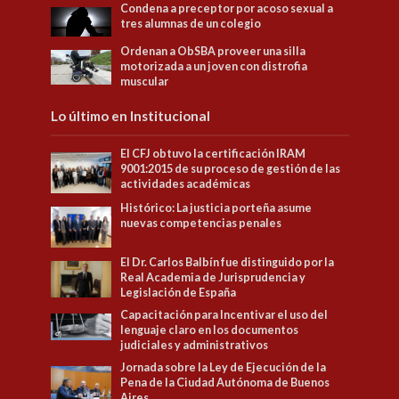
Condena a preceptor por acoso sexual a
tres alumnas de un colegio
Ordenan a ObSBA proveer una silla
motorizada a un joven con distrofia
muscular
Lo último en Institucional
El CFJ obtuvo la certificación IRAM
9001:2015 de su proceso de gestión de las
actividades académicas
Histórico: La justicia porteña asume
nuevas competencias penales
El Dr. Carlos Balbín fue distinguido por la
Real Academia de Jurisprudencia y
Legislación de España
Capacitación para Incentivar el uso del
lenguaje claro en los documentos
judiciales y administrativos
Jornada sobre la Ley de Ejecución de la
Pena de la Ciudad Autónoma de Buenos
Aires