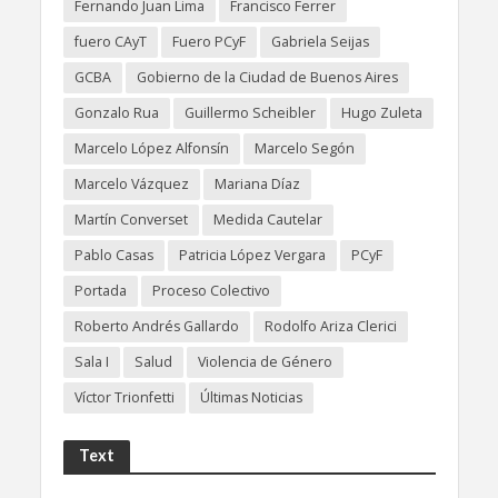
Fernando Juan Lima
Francisco Ferrer
fuero CAyT
Fuero PCyF
Gabriela Seijas
GCBA
Gobierno de la Ciudad de Buenos Aires
Gonzalo Rua
Guillermo Scheibler
Hugo Zuleta
Marcelo López Alfonsín
Marcelo Segón
Marcelo Vázquez
Mariana Díaz
Martín Converset
Medida Cautelar
Pablo Casas
Patricia López Vergara
PCyF
Portada
Proceso Colectivo
Roberto Andrés Gallardo
Rodolfo Ariza Clerici
Sala I
Salud
Violencia de Género
Víctor Trionfetti
Últimas Noticias
Text