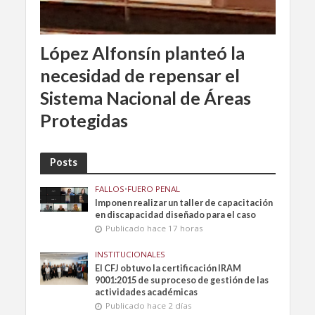
López Alfonsín planteó la
necesidad de repensar el
Sistema Nacional de Áreas
Protegidas
Posts
FALLOS
•
FUERO PENAL
Imponen realizar un taller de capacitación
en discapacidad diseñado para el caso
Publicado hace 17 horas
INSTITUCIONALES
El CFJ obtuvo la certificación IRAM
9001:2015 de su proceso de gestión de las
actividades académicas
Publicado hace 2 días