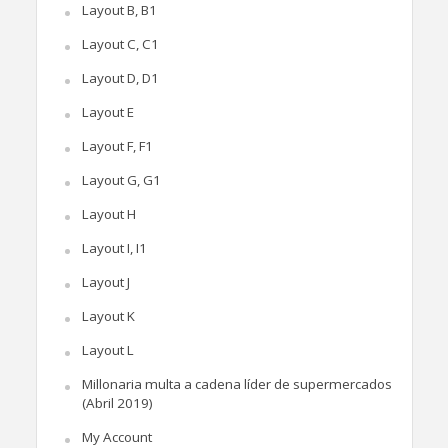
Layout B, B1
Layout C, C1
Layout D, D1
Layout E
Layout F, F1
Layout G, G1
Layout H
Layout I, I1
Layout J
Layout K
Layout L
Millonaria multa a cadena líder de supermercados
(Abril 2019)
My Account