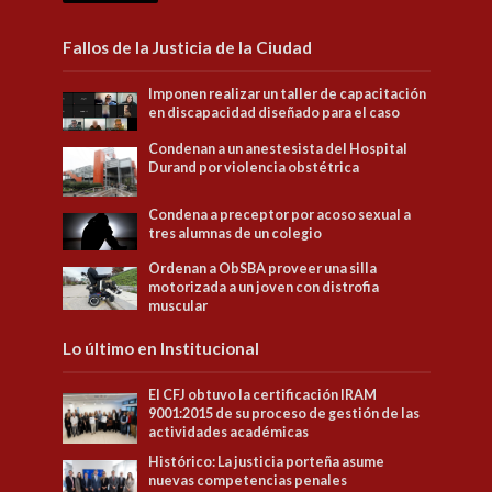
Fallos de la Justicia de la Ciudad
Imponen realizar un taller de capacitación
en discapacidad diseñado para el caso
Condenan a un anestesista del Hospital
Durand por violencia obstétrica
Condena a preceptor por acoso sexual a
tres alumnas de un colegio
Ordenan a ObSBA proveer una silla
motorizada a un joven con distrofia
muscular
Lo último en Institucional
El CFJ obtuvo la certificación IRAM
9001:2015 de su proceso de gestión de las
actividades académicas
Histórico: La justicia porteña asume
nuevas competencias penales