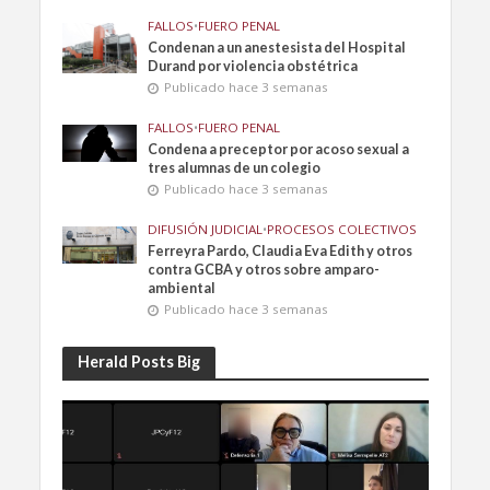
FALLOS
•
FUERO PENAL
Condenan a un anestesista del Hospital
Durand por violencia obstétrica
Publicado hace 3 semanas
FALLOS
•
FUERO PENAL
Condena a preceptor por acoso sexual a
tres alumnas de un colegio
Publicado hace 3 semanas
DIFUSIÓN JUDICIAL
•
PROCESOS COLECTIVOS
Ferreyra Pardo, Claudia Eva Edith y otros
contra GCBA y otros sobre amparo-
ambiental
Publicado hace 3 semanas
Herald Posts Big