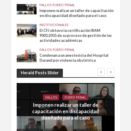
FALLOS
•
FUERO PENAL
Imponen realizar un taller de capacitación
en discapacidad diseñado para el caso
INSTITUCIONALES
El CFJ obtuvo la certificación IRAM
9001:2015 de su proceso de gestión de las
actividades académicas
FALLOS
•
FUERO PENAL
Condenan a un anestesista del Hospital
Durand por violencia obstétrica
Herald Posts Slider
FALLOS
FUERO PENAL
Imponen realizar un taller de
capacitación en discapacidad
diseñado para el caso