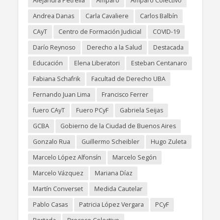
Alejandra Petrella
Amparo
Amparo Colectivo
Andrea Danas
Carla Cavaliere
Carlos Balbín
CAyT
Centro de Formación Judicial
COVID-19
Darío Reynoso
Derecho a la Salud
Destacada
Educación
Elena Liberatori
Esteban Centanaro
Fabiana Schafrik
Facultad de Derecho UBA
Fernando Juan Lima
Francisco Ferrer
fuero CAyT
Fuero PCyF
Gabriela Seijas
GCBA
Gobierno de la Ciudad de Buenos Aires
Gonzalo Rua
Guillermo Scheibler
Hugo Zuleta
Marcelo López Alfonsín
Marcelo Segón
Marcelo Vázquez
Mariana Díaz
Martín Converset
Medida Cautelar
Pablo Casas
Patricia López Vergara
PCyF