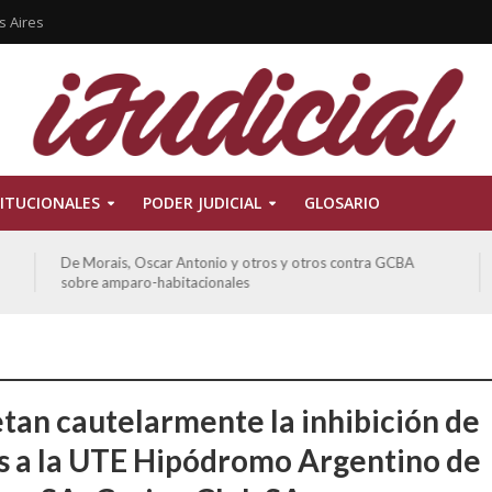
s Aires
ITUCIONALES
PODER JUDICIAL
GLOSARIO
De Morais, Oscar Antonio y otros y otros contra GCBA
sobre amparo-habitacionales
tan cautelarmente la inhibición de
s a la UTE Hipódromo Argentino de