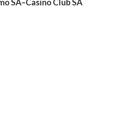
mo SA–Casino Club SA