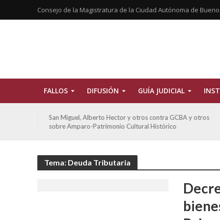
Consejo de la Magistratura de la Ciudad Autónoma de Bueno
FALLOS
DIFUSIÓN
GUÍA JUDICIAL
INST
tros
San Miguel, Alberto Hector y otros contra GCBA y otros
sobre Amparo-Patrimonio Cultural Histórico
Tema: Deuda Tributaria
Decre
biene