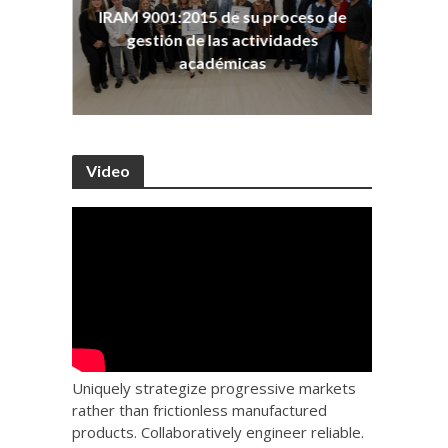
ña
Co
IRAM 9001:2015 de su proceso de
as
Ho
gestión de las actividades
académicas
Video
Uniquely strategize progressive markets
rather than frictionless manufactured
products. Collaboratively engineer reliable.