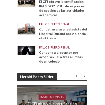
El CFJ obtuvo la certificación
IRAM 9001:2015 de su proceso
de gestión de las actividades
académicas
FALLOS
•
FUERO PENAL
Condenan a un anestesista del
Hospital Durand por violencia
obstétrica
FALLOS
•
FUERO PENAL
Condena a preceptor por
acoso sexual a tres alumnas
de un colegio
Herald Posts Slider
INSTITUCIONALES
El CFJ obtuvo la certificación