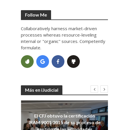
Follow Me
Collaboratively harness market-driven
processes whereas resource-leveling
internal or "organic" sources. Competently
formulate.
Más en iJudicial
oso
El CFJ obtuvo la certificación
n
Co
IRAM 9001:2015 de su proceso de
Ho
gestión de las actividades