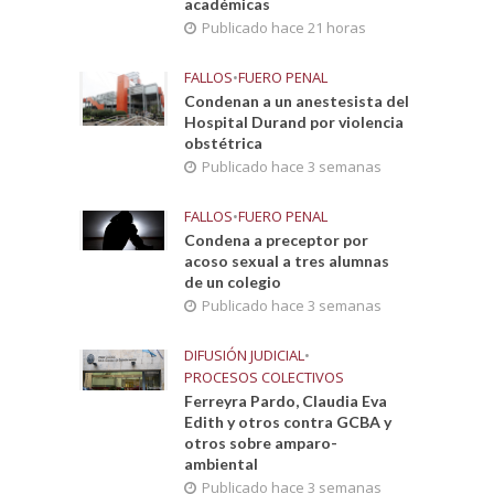
académicas
Publicado hace 21 horas
FALLOS
•
FUERO PENAL
Condenan a un anestesista del
Hospital Durand por violencia
obstétrica
Publicado hace 3 semanas
FALLOS
•
FUERO PENAL
Condena a preceptor por
acoso sexual a tres alumnas
de un colegio
Publicado hace 3 semanas
DIFUSIÓN JUDICIAL
•
PROCESOS COLECTIVOS
Ferreyra Pardo, Claudia Eva
Edith y otros contra GCBA y
otros sobre amparo-
ambiental
Publicado hace 3 semanas