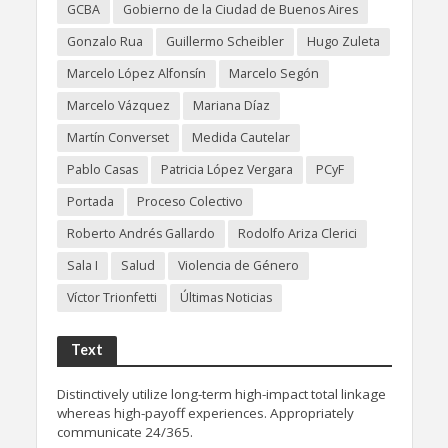
GCBA
Gobierno de la Ciudad de Buenos Aires
Gonzalo Rua
Guillermo Scheibler
Hugo Zuleta
Marcelo López Alfonsín
Marcelo Segón
Marcelo Vázquez
Mariana Díaz
Martín Converset
Medida Cautelar
Pablo Casas
Patricia López Vergara
PCyF
Portada
Proceso Colectivo
Roberto Andrés Gallardo
Rodolfo Ariza Clerici
Sala I
Salud
Violencia de Género
Víctor Trionfetti
Últimas Noticias
Text
Distinctively utilize long-term high-impact total linkage
whereas high-payoff experiences. Appropriately
communicate 24/365.