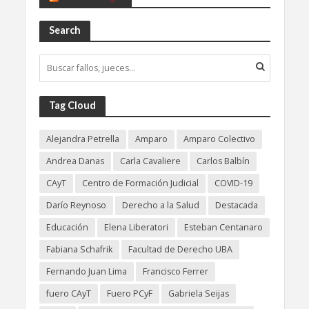
Search
Tag Cloud
Alejandra Petrella
Amparo
Amparo Colectivo
Andrea Danas
Carla Cavaliere
Carlos Balbín
CAyT
Centro de Formación Judicial
COVID-19
Darío Reynoso
Derecho a la Salud
Destacada
Educación
Elena Liberatori
Esteban Centanaro
Fabiana Schafrik
Facultad de Derecho UBA
Fernando Juan Lima
Francisco Ferrer
fuero CAyT
Fuero PCyF
Gabriela Seijas