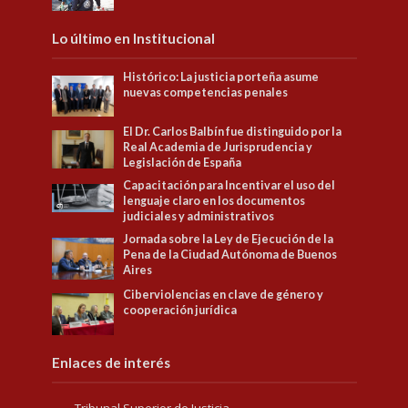
Lo último en Institucional
Histórico: La justicia porteña asume
nuevas competencias penales
El Dr. Carlos Balbín fue distinguido por la
Real Academia de Jurisprudencia y
Legislación de España
Capacitación para Incentivar el uso del
lenguaje claro en los documentos
judiciales y administrativos
Jornada sobre la Ley de Ejecución de la
Pena de la Ciudad Autónoma de Buenos
Aires
Ciberviolencias en clave de género y
cooperación jurídica
Enlaces de interés
Tribunal Superior de Justicia