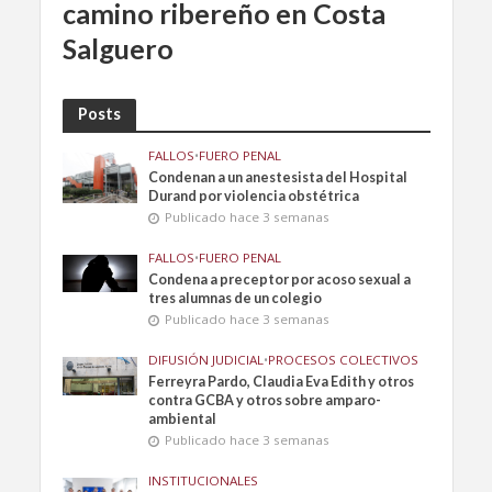
camino ribereño en Costa
Salguero
Posts
FALLOS
•
FUERO PENAL
Condenan a un anestesista del Hospital
Durand por violencia obstétrica
Publicado hace 3 semanas
FALLOS
•
FUERO PENAL
Condena a preceptor por acoso sexual a
tres alumnas de un colegio
Publicado hace 3 semanas
DIFUSIÓN JUDICIAL
•
PROCESOS COLECTIVOS
Ferreyra Pardo, Claudia Eva Edith y otros
contra GCBA y otros sobre amparo-
ambiental
Publicado hace 3 semanas
INSTITUCIONALES