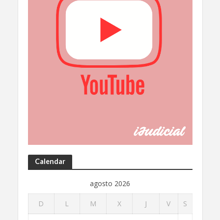
Calendar
agosto 2026
D
L
M
X
J
V
S