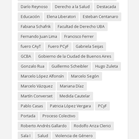
Darío Reynoso
Derecho a la Salud
Destacada
Educación
Elena Liberatori
Esteban Centanaro
Fabiana Schafrik
Facultad de Derecho UBA
Fernando Juan Lima
Francisco Ferrer
fuero CAyT
Fuero PCyF
Gabriela Seijas
GCBA
Gobierno de la Ciudad de Buenos Aires
Gonzalo Rua
Guillermo Scheibler
Hugo Zuleta
Marcelo López Alfonsín
Marcelo Segón
Marcelo Vázquez
Mariana Díaz
Martín Converset
Medida Cautelar
Pablo Casas
Patricia López Vergara
PCyF
Portada
Proceso Colectivo
Roberto Andrés Gallardo
Rodolfo Ariza Clerici
Sala I
Salud
Violencia de Género