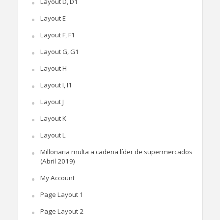
Layout D, D1
Layout E
Layout F, F1
Layout G, G1
Layout H
Layout I, I1
Layout J
Layout K
Layout L
Millonaria multa a cadena líder de supermercados
(Abril 2019)
My Account
Page Layout 1
Page Layout 2