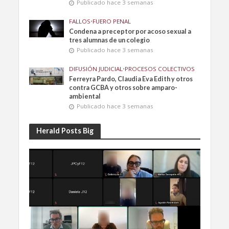
Publicado hace 3 semanas
FALLOS
•
FUERO PENAL
Condena a preceptor por acoso sexual a
tres alumnas de un colegio
Publicado hace 3 semanas
DIFUSIÓN JUDICIAL
•
PROCESOS COLECTIVOS
Ferreyra Pardo, Claudia Eva Edith y otros
contra GCBA y otros sobre amparo-
ambiental
Publicado hace 3 semanas
Herald Posts Big