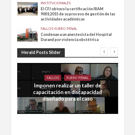
INSTITUCIONALES
El CFJ obtuvo la certificación IRAM
9001:2015 de su proceso de gestión de las
actividades académicas
FALLOS
•
FUERO PENAL
Condenan a un anestesista del Hospital
Durand por violencia obstétrica
Herald Posts Slider
FALLOS
FUERO PENAL
Imponen realizar un taller de
capacitación en discapacidad
diseñado para el caso