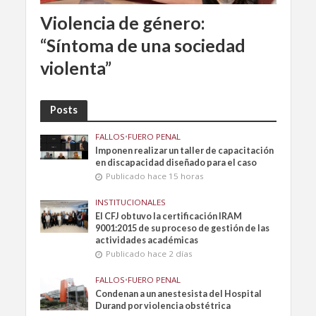
Violencia de género:
“Síntoma de una sociedad
violenta”
Posts
FALLOS
•
FUERO PENAL
Imponen realizar un taller de capacitación
en discapacidad diseñado para el caso
Publicado hace 15 horas
INSTITUCIONALES
El CFJ obtuvo la certificación IRAM
9001:2015 de su proceso de gestión de las
actividades académicas
Publicado hace 2 días
FALLOS
•
FUERO PENAL
Condenan a un anestesista del Hospital
Durand por violencia obstétrica