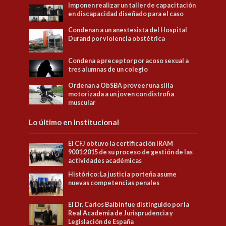
Imponen realizar un taller de capacitación
en discapacidad diseñado para el caso
Condenan a un anestesista del Hospital
Durand por violencia obstétrica
Condena a preceptor por acoso sexual a
tres alumnas de un colegio
Ordenan a ObSBA proveer una silla
motorizada a un joven con distrofia
muscular
Lo último en Institucional
El CFJ obtuvo la certificación IRAM
9001:2015 de su proceso de gestión de las
actividades académicas
Histórico: La justicia porteña asume
nuevas competencias penales
El Dr. Carlos Balbín fue distinguido por la
Real Academia de Jurisprudencia y
Legislación de España