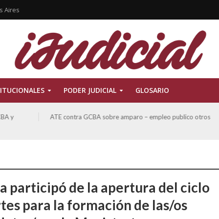
s Aires
ITUCIONALES
PODER JUDICIAL
GLOSARIO
ATE contra GCBA sobre amparo – empleo publico otros
 participó de la apertura del ciclo
tes para la formación de las/os