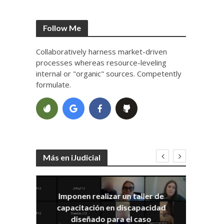
Follow Me
Collaboratively harness market-driven
processes whereas resource-leveling
internal or "organic" sources. Competently
formulate.
Más en iJudicial
Imponen realizar un taller de
E
capacitación en discapacidad
el
IRA
diseñado para el caso
ia