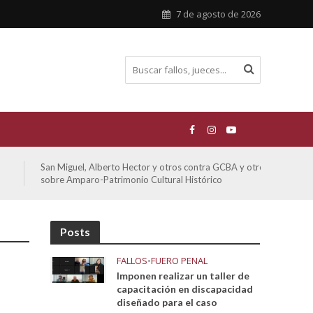
7 de agosto de 2026
San Miguel, Alberto Hector y otros contra GCBA y otros
De Mo
sobre Amparo-Patrimonio Cultural Histórico
sobr
Posts
FALLOS
•
FUERO PENAL
Imponen realizar un taller de
capacitación en discapacidad
diseñado para el caso