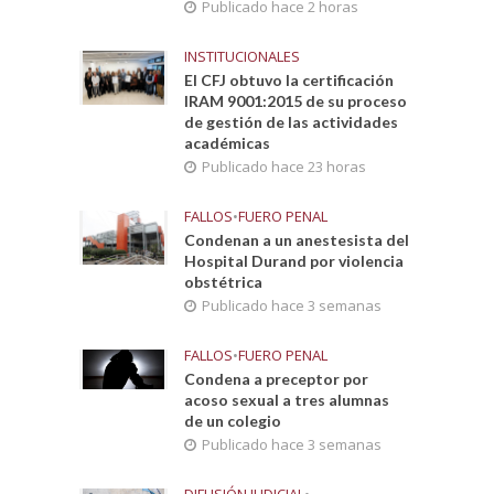
Publicado hace 2 horas
INSTITUCIONALES
El CFJ obtuvo la certificación
IRAM 9001:2015 de su proceso
de gestión de las actividades
académicas
Publicado hace 23 horas
FALLOS
•
FUERO PENAL
Condenan a un anestesista del
Hospital Durand por violencia
obstétrica
Publicado hace 3 semanas
FALLOS
•
FUERO PENAL
Condena a preceptor por
acoso sexual a tres alumnas
de un colegio
Publicado hace 3 semanas