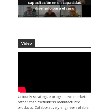
capacitación en discapacidad
os
IRA
diseñado para el caso
Video
Uniquely strategize progressive markets
rather than frictionless manufactured
products. Collaboratively engineer reliable.