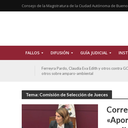
Consejo de la Magistratura de la Ciudad Autónoma de Bueno
FALLOS
DIFUSIÓN
GUÍA JUDICIAL
INST
CBA
Ferreyra Pardo, Claudia Eva Edith y otros contra GCBA y
otros sobre amparo-ambiental
Tema: Comisión de Selección de Jueces
Correa
«Apor