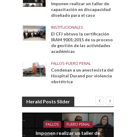
Imponen realizar un taller de
capacitación en discapacidad
diseñado para el caso
INSTITUCIONALES
El CFJ obtuvo la certificación
IRAM 9001:2015 de su proceso
de gestión de las actividades
académicas
FALLOS
•
FUERO PENAL
Condenan a un anestesista del
Hospital Durand por violencia
obstétrica
Herald Posts Slider
FALLOS
FUERO PENAL
Imponen realizar un taller de
dith
E