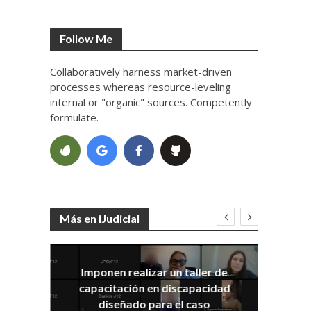
Follow Me
Collaboratively harness market-driven
processes whereas resource-leveling
internal or "organic" sources. Competently
formulate.
Más en iJudicial
Imponen realizar un taller de
E
capacitación en discapacidad
el
IRA
diseñado para el caso
ia