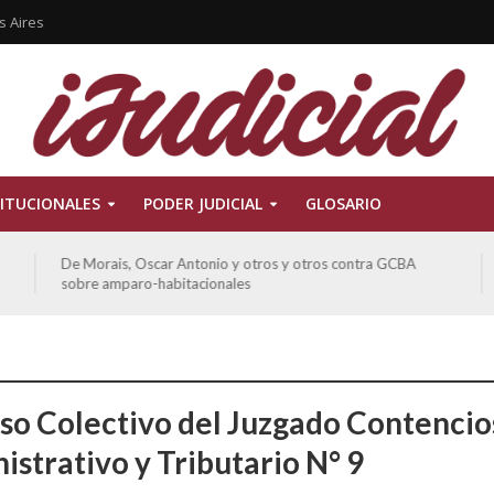
s Aires
ITUCIONALES
PODER JUDICIAL
GLOSARIO
De Morais, Oscar Antonio y otros y otros contra GCBA
sobre amparo-habitacionales
so Colectivo del Juzgado Contencio
istrativo y Tributario N° 9