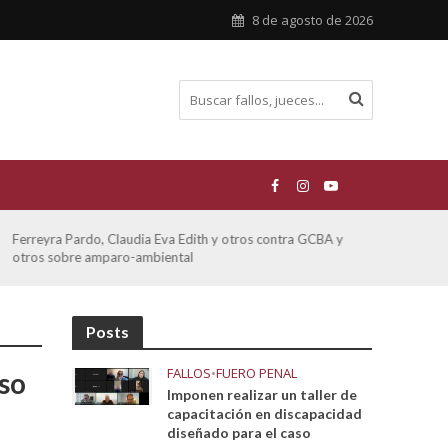
8 de agosto de 2026
Ferreyra Pardo, Claudia Eva Edith y otros contra GCBA y
ATE 
otros sobre amparo-ambiental
Posts
FALLOS
•
FUERO PENAL
so
Imponen realizar un taller de
capacitación en discapacidad
diseñado para el caso