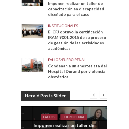
Imponen realizar un taller de
capacitación en discapacidad
diseñado para el caso
INSTITUCIONALES
El CFJ obtuvo la certificación
IRAM 9001:2015 de su proceso
de gestión de las actividades
académicas
FALLOS
•
FUERO PENAL
Condenan a un anestesista del
Hospital Durand por violencia
obstétrica
Herald Posts Slider
FALLOS
FUERO PENAL
Imponen realizar un taller de
dith
E