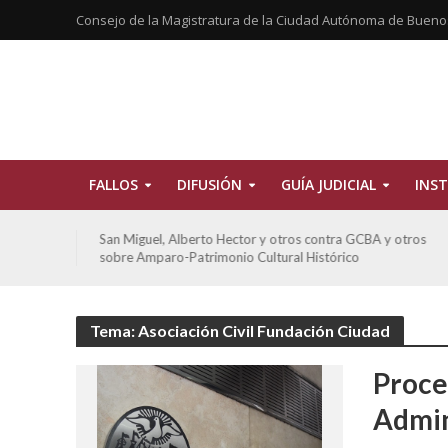
Consejo de la Magistratura de la Ciudad Autónoma de Bueno
FALLOS
DIFUSIÓN
GUÍA JUDICIAL
INST
tros
San Miguel, Alberto Hector y otros contra GCBA y otros
sobre Amparo-Patrimonio Cultural Histórico
Tema: Asociación Civil Fundación Ciudad
Proce
Admin