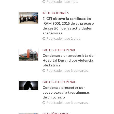
Publicado hace 1 día
INSTITUCIONALES
El CFJ obtuvo la certificación
IRAM 9001:2015 de su proceso
de gestión de las actividades
académicas
Publicado hace 2 días
FALLOS
•
FUERO PENAL
Condenan a un anestesista del
Hospital Durand por violencia
obstétrica
Publicado hace 3 semanas
FALLOS
•
FUERO PENAL
Condena a preceptor por
acoso sexual a tres alumnas
de un colegio
Publicado hace 3 semanas