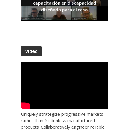
capacitación en discapacidad
os
IRA
diseñado para el caso
Video
Uniquely strategize progressive markets
rather than frictionless manufactured
products. Collaboratively engineer reliable.