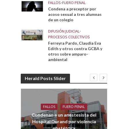
FALLOS
•
FUERO PENAL
Condena a preceptor por
acoso sexual a tres alumnas
de un colegio
DIFUSIÓN JUDICIAL
•
PROCESOS COLECTIVOS
Ferreyra Pardo, Claudia Eva
Edith y otros contra GCBA y
otros sobre amparo-
ambiental
Herald Posts Slider
FALLOS
FUERO PENAL
Co
aro
Condenan a un anestesista del
Hospital Durand por violencia
obstétrica