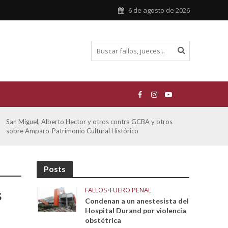
6 de agosto de 2026
San Miguel, Alberto Hector y otros contra GCBA y otros
De Mo
sobre Amparo-Patrimonio Cultural Histórico
sobr
Posts
FALLOS
•
FUERO PENAL
s
Condenan a un anestesista del
Hospital Durand por violencia
obstétrica