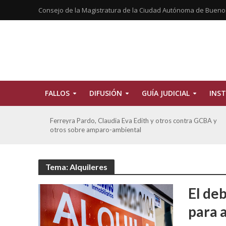
Consejo de la Magistratura de la Ciudad Autónoma de Bueno
FALLOS
DIFUSIÓN
GUÍA JUDICIAL
INST
CBA
Ferreyra Pardo, Claudia Eva Edith y otros contra GCBA y
otros sobre amparo-ambiental
Tema: Alquileres
El de
para a