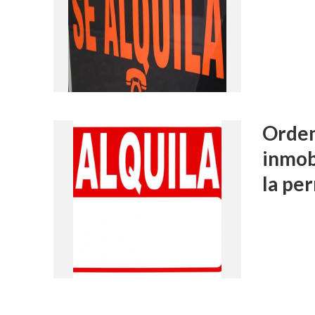
Orden
inmob
la pe