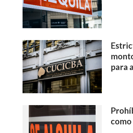
Estri
monto
para 
Prohí
como 