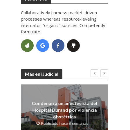
Collaboratively harness market-driven
processes whereas resource-leveling
internal or "organic" sources. Competently
formulate.
Más en iJudicial
Co
dith
os
Condenan a un anestesista del
Hospital Durand por violencia
obstétrica
Publicado hace 3 semanas