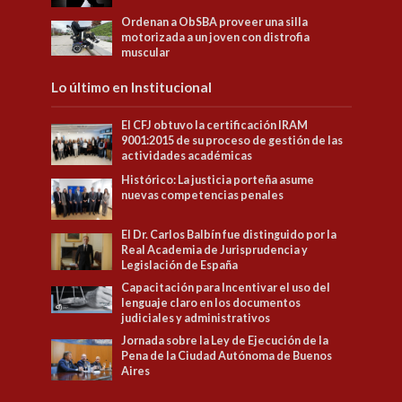
Ordenan a ObSBA proveer una silla
motorizada a un joven con distrofia
muscular
Lo último en Institucional
El CFJ obtuvo la certificación IRAM
9001:2015 de su proceso de gestión de las
actividades académicas
Histórico: La justicia porteña asume
nuevas competencias penales
El Dr. Carlos Balbín fue distinguido por la
Real Academia de Jurisprudencia y
Legislación de España
Capacitación para Incentivar el uso del
lenguaje claro en los documentos
judiciales y administrativos
Jornada sobre la Ley de Ejecución de la
Pena de la Ciudad Autónoma de Buenos
Aires