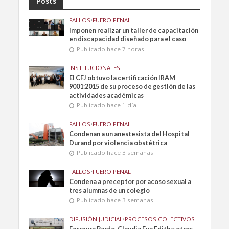
Posts
FALLOS
•
FUERO PENAL
Imponen realizar un taller de capacitación
en discapacidad diseñado para el caso
Publicado hace 7 horas
INSTITUCIONALES
El CFJ obtuvo la certificación IRAM
9001:2015 de su proceso de gestión de las
actividades académicas
Publicado hace 1 día
FALLOS
•
FUERO PENAL
Condenan a un anestesista del Hospital
Durand por violencia obstétrica
Publicado hace 3 semanas
FALLOS
•
FUERO PENAL
Condena a preceptor por acoso sexual a
tres alumnas de un colegio
Publicado hace 3 semanas
DIFUSIÓN JUDICIAL
•
PROCESOS COLECTIVOS