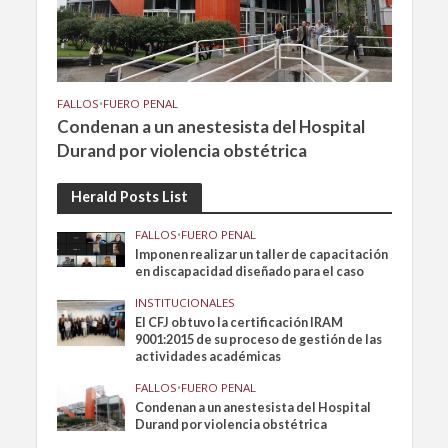
FALLOS
•
FUERO PENAL
Condenan a un anestesista del Hospital
Durand por violencia obstétrica
Herald Posts List
FALLOS
•
FUERO PENAL
Imponen realizar un taller de capacitación
en discapacidad diseñado para el caso
INSTITUCIONALES
El CFJ obtuvo la certificación IRAM
9001:2015 de su proceso de gestión de las
actividades académicas
FALLOS
•
FUERO PENAL
Condenan a un anestesista del Hospital
Durand por violencia obstétrica