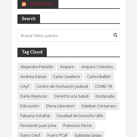
Meks Blog
Search
Tag Cloud
Alejandra Petrella
Amparo
Amparo Colectivo
Andrea Danas
Carla Cavaliere
Carlos Balbín
CAyT
Centro de Formación Judicial
COVID-19
Darío Reynoso
Derecho a la Salud
Destacada
Educación
Elena Liberatori
Esteban Centanaro
Fabiana Schafrik
Facultad de Derecho UBA
Fernando Juan Lima
Francisco Ferrer
fuero CAyT
Fuero PCyF
Gabriela Seijas