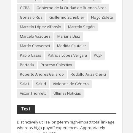
GCBA
Gobierno de la Ciudad de Buenos Aires
Gonzalo Rua
Guillermo Scheibler
Hugo Zuleta
Marcelo López Alfonsín
Marcelo Segón
Marcelo Vázquez
Mariana Díaz
Martín Converset
Medida Cautelar
Pablo Casas
Patricia López Vergara
PCyF
Portada
Proceso Colectivo
Roberto Andrés Gallardo
Rodolfo Ariza Clerici
Sala I
Salud
Violencia de Género
Víctor Trionfetti
Últimas Noticias
Text
Distinctively utilize long-term high-impact total linkage
whereas high-payoff experiences. Appropriately