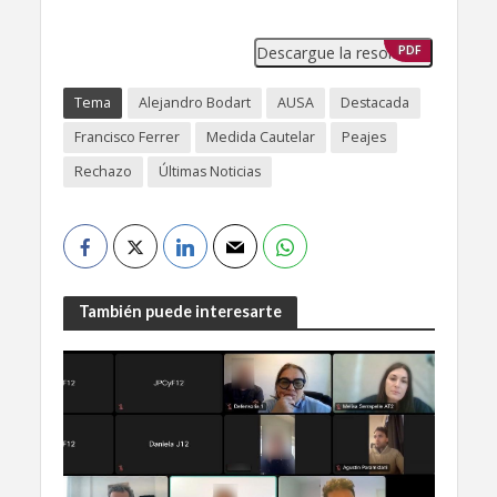
Descargue la resolución
PDF
Tema
Alejandro Bodart
AUSA
Destacada
Francisco Ferrer
Medida Cautelar
Peajes
Rechazo
Últimas Noticias
También puede interesarte