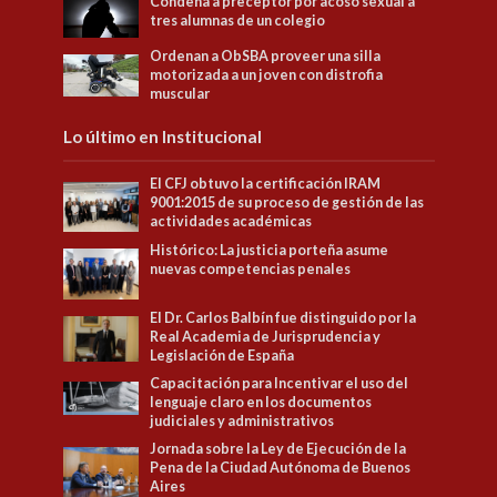
Condena a preceptor por acoso sexual a
tres alumnas de un colegio
Ordenan a ObSBA proveer una silla
motorizada a un joven con distrofia
muscular
Lo último en Institucional
El CFJ obtuvo la certificación IRAM
9001:2015 de su proceso de gestión de las
actividades académicas
Histórico: La justicia porteña asume
nuevas competencias penales
El Dr. Carlos Balbín fue distinguido por la
Real Academia de Jurisprudencia y
Legislación de España
Capacitación para Incentivar el uso del
lenguaje claro en los documentos
judiciales y administrativos
Jornada sobre la Ley de Ejecución de la
Pena de la Ciudad Autónoma de Buenos
Aires