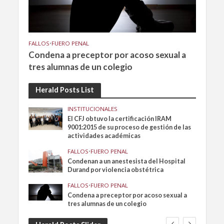
FALLOS
•
FUERO PENAL
Condena a preceptor por acoso sexual a
tres alumnas de un colegio
Herald Posts List
INSTITUCIONALES
El CFJ obtuvo la certificación IRAM
9001:2015 de su proceso de gestión de las
actividades académicas
FALLOS
•
FUERO PENAL
Condenan a un anestesista del Hospital
Durand por violencia obstétrica
FALLOS
•
FUERO PENAL
Condena a preceptor por acoso sexual a
tres alumnas de un colegio