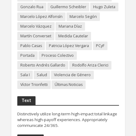
Gonzalo Rua
Guillermo Scheibler
Hugo Zuleta
Marcelo López Alfonsín
Marcelo Segón
Marcelo Vázquez
Mariana Díaz
Martín Converset
Medida Cautelar
Pablo Casas
Patricia López Vergara
PCyF
Portada
Proceso Colectivo
Roberto Andrés Gallardo
Rodolfo Ariza Clerici
Sala I
Salud
Violencia de Género
Víctor Trionfetti
Últimas Noticias
Text
Distinctively utilize long-term high-impact total linkage
whereas high-payoff experiences. Appropriately
communicate 24/365.