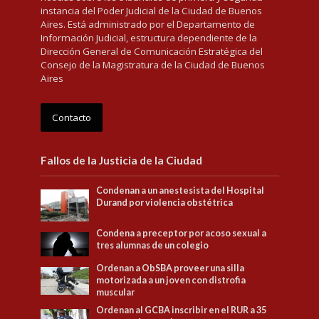
instancia del Poder Judicial de la Ciudad de Buenos
Aires. Está administrado por el Departamento de
Información Judicial, estructura dependiente de la
Dirección General de Comunicación Estratégica del
Consejo de la Magistratura de la Ciudad de Buenos
Aires
Contacto
Fallos de la Justicia de la Ciudad
Condenan a un anestesista del Hospital
Durand por violencia obstétrica
Condena a preceptor por acoso sexual a
tres alumnas de un colegio
Ordenan a ObSBA proveer una silla
motorizada a un joven con distrofia
muscular
Ordenan al GCBA inscribir en el RUR a 35