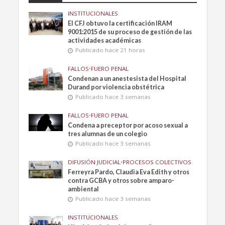
INSTITUCIONALES
El CFJ obtuvo la certificación IRAM
9001:2015 de su proceso de gestión de las
actividades académicas
Publicado hace 21 horas
FALLOS
•
FUERO PENAL
Condenan a un anestesista del Hospital
Durand por violencia obstétrica
Publicado hace 3 semanas
FALLOS
•
FUERO PENAL
Condena a preceptor por acoso sexual a
tres alumnas de un colegio
Publicado hace 3 semanas
DIFUSIÓN JUDICIAL
•
PROCESOS COLECTIVOS
Ferreyra Pardo, Claudia Eva Edith y otros
contra GCBA y otros sobre amparo-
ambiental
Publicado hace 3 semanas
INSTITUCIONALES