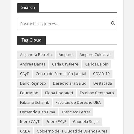
Search
Tag Cloud
Alejandra Petrella
Amparo
Amparo Colectivo
Andrea Danas
Carla Cavaliere
Carlos Balbín
CAyT
Centro de Formación Judicial
COVID-19
Darío Reynoso
Derecho a la Salud
Destacada
Educación
Elena Liberatori
Esteban Centanaro
Fabiana Schafrik
Facultad de Derecho UBA
Fernando Juan Lima
Francisco Ferrer
fuero CAyT
Fuero PCyF
Gabriela Seijas
GCBA
Gobierno de la Ciudad de Buenos Aires