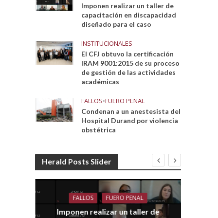
Imponen realizar un taller de
capacitación en discapacidad
diseñado para el caso
INSTITUCIONALES
El CFJ obtuvo la certificación
IRAM 9001:2015 de su proceso
de gestión de las actividades
académicas
FALLOS
•
FUERO PENAL
Condenan a un anestesista del
Hospital Durand por violencia
obstétrica
Herald Posts Slider
FALLOS
FUERO PENAL
Imponen realizar un taller de
dith
E