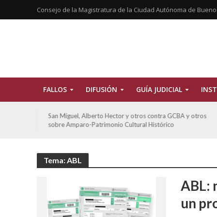
Consejo de la Magistratura de la Ciudad Autónoma de Bueno
FALLOS
DIFUSIÓN
GUÍA JUDICIAL
INST
tros
De Morais, Oscar Antonio y otros y otros contra GCBA
sobre amparo-habitacionales
Tema: ABL
ABL: n
un pr