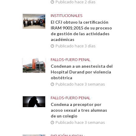
Publicado hace 2 días
INSTITUCIONALES
El CFJ obtuvo la certificación
IRAM 9001:2015 de su proceso
de gestión de las actividades
académicas
Publicado hace 3 días
FALLOS
•
FUERO PENAL
Condenan a un anestesista del
Hospital Durand por violencia
obstétrica
Publicado hace 3 semanas
FALLOS
•
FUERO PENAL
Condena a preceptor por
acoso sexual a tres alumnas
de un colegio
Publicado hace 3 semanas