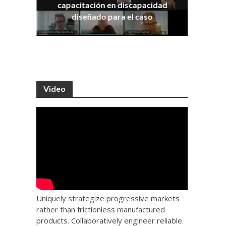
capacitación en discapacidad
os
IRA
diseñado para el caso
Video
Uniquely strategize progressive markets
rather than frictionless manufactured
products. Collaboratively engineer reliable.