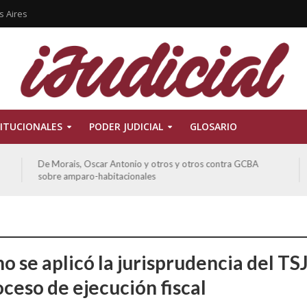
s Aires
ITUCIONALES
PODER JUDICIAL
GLOSARIO
Ferreyra Pardo, Claudia Eva Edith y otros contra GCBA y
otros sobre amparo-ambiental
o se aplicó la jurisprudencia del TS
oceso de ejecución fiscal