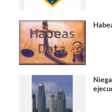
Habea
Niega
ejecu