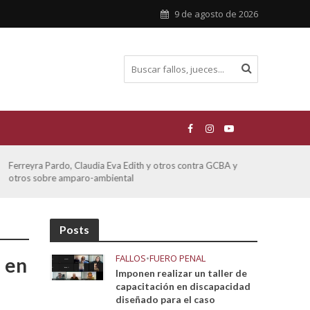
9 de agosto de 2026
ATE contra GCBA sobre amparo – empleo publico otros
San M
sobre
Posts
FALLOS
•
FUERO PENAL
J en
Imponen realizar un taller de
capacitación en discapacidad
diseñado para el caso