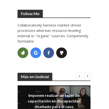
Follow Me
Collaboratively harness market-driven
processes whereas resource-leveling
internal or "organic" sources. Competently
formulate.
Más en iJudicial
Imponen realizar un taller de
E
capacitación en discapacidad
el
IRA
diseñado para el caso
ia