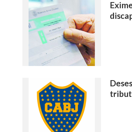
Exime
disca
Deses
tribu