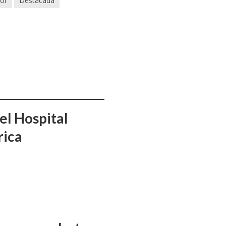
or
Destacada
el Hospital
rica