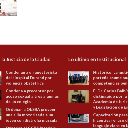
 la Justicia de la Ciudad
Lo último en Institucional
Condenan a un anestesista
Histórico: La justi
del Hospital Durand por
porteña asume nu
violencia obstétrica
competencias pen
Condena a preceptor por
El Dr. Carlos Balbí
acoso sexual a tres alumnas
distinguido por la
de un colegio
Academia de Juris
y Legislación de E
Ordenan a ObSBA proveer
una silla motorizada a un
Capacitación para
joven con distrofia muscular
Incentivar el uso d
lenguaje claro en 
Ordenan al GCBA inscribir