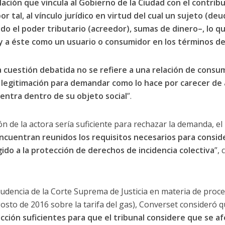
lación que vincula al Gobierno de la Ciudad con el contri
r tal, al vínculo jurídico en virtud del cual un sujeto (de
do el poder tributario (acreedor), sumas de dinero–, lo q
 a éste como un usuario o consumidor en los términos de 
 cuestión debatida no se refiere a una relación de consumo
e legitimación para demandar como lo hace por carecer de 
entra dentro de su objeto social
”.
ción de la actora sería suficiente para rechazar la demanda, 
cuentran reunidos los requisitos necesarios para consid
ido a la protección de derechos de incidencia colectiva
”,
udencia de la Corte Suprema de Justicia en materia de proces
agosto de 2016 sobre la tarifa del gas), Converset consideró q
ción suficientes para que el tribunal considere que se afe