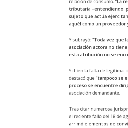
relación de consumo. “
La re
tributaria –entendiendo, po
sujeto que actúa ejercitan
aquél como un proveedor y
Y subrayó: “
Toda vez que la
asociación actora no tien
esta atribución no se encu
Si bien la falta de legitima
destacó que “
tampoco se en
proceso se encuentre dirig
asociación demandante.
Tras citar numerosa jurispr
el reciente fallo del 18 de 
arrimó elementos de convic