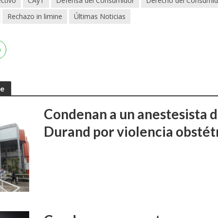
ctivo
CAyT
Defensa del Consumidor
Derecho del Consumid
Rechazo in limine
Últimas Noticias
te
Condenan a un anestesista d
Durand por violencia obstét