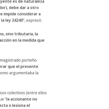
buyente es de naturaleza
udor), debe dar a otro
ue impide considerar a
la ley 24240
”, expresó.
, sino tributaria, la
acción en la medida que
el magistrado porteño
erar que el presente
 como argumentaba la
os colectivos (entre ellos
ue “
la accionante no
cta o lesiona el