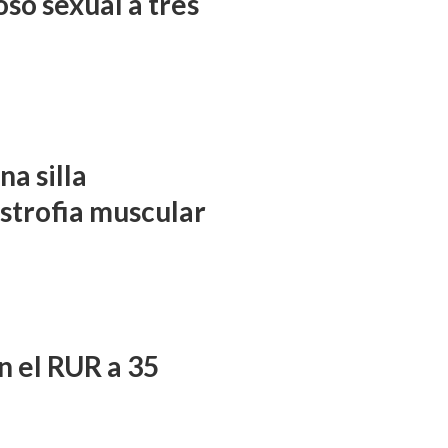
so sexual a tres
a silla
istrofia muscular
n el RUR a 35