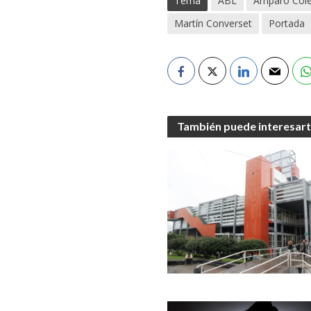
Tema
ABL
Amparo Cole
Martín Converset
Portada
También puede interesar