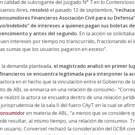
en calidad de subrogante del juzgado N° 7 en lo Contencioso
Buenos Aires,
resolvió
el pasado 12 de septiembre,
“rechazar
sumidores Financieros Asociación Civil para su Defensa”,
vo/indebido” de intereses a quienes pagan sus boletas de
 vencimiento y antes del segundo.
En la acción se solicitab
uen intereses por tiempo no transcurrido, fraccionando el i
“las sumas que los usuarios pagaron en exceso”.
e la demanda planteada,
el magistrado analizó en primer lug
inancieros se encuentra legitimada para interponer la a
ctora en el hecho que la vinculación entre el Gobierno de l
buto de ABL se enmarca en una relación de consumo-. “Corres
 realizó la actora se encuadra dentro de una relación jurídic
urisprudencia de la sala II del fuero CAyT en la cual se afir
 Consumido
r
en materia de ABL, “a menos que se considere qu
ede resultar, al mismo tiempo, una relación de consumo». T
n usuario, Converset rechazó la consideración del GCBA c