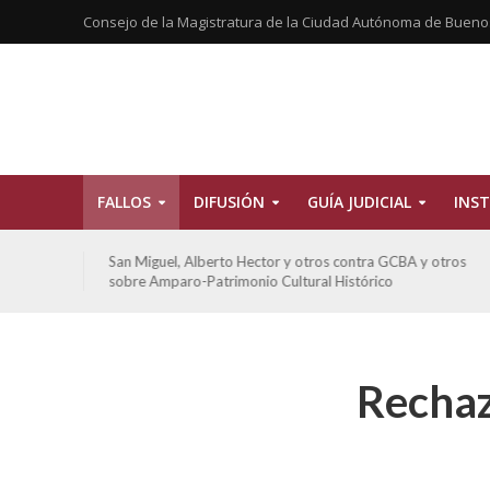
Consejo de la Magistratura de la Ciudad Autónoma de Bueno
FALLOS
DIFUSIÓN
GUÍA JUDICIAL
INST
tros
San Miguel, Alberto Hector y otros contra GCBA y otros
sobre Amparo-Patrimonio Cultural Histórico
Rechaz