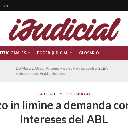
s Aires
ITUCIONALES
PODER JUDICIAL
GLOSARIO
De Morais, Oscar Antonio y otros y otros contra GCBA
sobre amparo-habitacionales
FALLOS
•
FUERO CONTENCIOSO
o in limine a demanda con
intereses del ABL