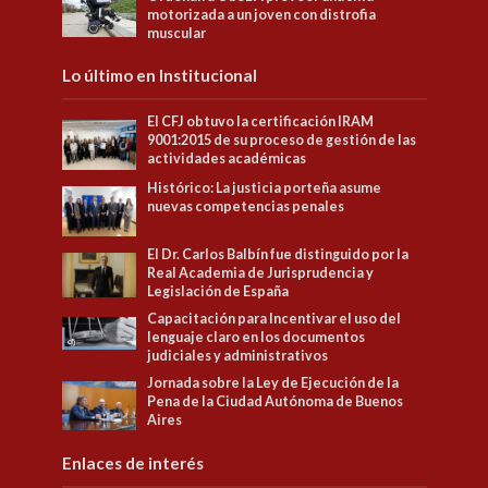
motorizada a un joven con distrofia
muscular
Lo último en Institucional
El CFJ obtuvo la certificación IRAM
9001:2015 de su proceso de gestión de las
actividades académicas
Histórico: La justicia porteña asume
nuevas competencias penales
El Dr. Carlos Balbín fue distinguido por la
Real Academia de Jurisprudencia y
Legislación de España
Capacitación para Incentivar el uso del
lenguaje claro en los documentos
judiciales y administrativos
Jornada sobre la Ley de Ejecución de la
Pena de la Ciudad Autónoma de Buenos
Aires
Enlaces de interés