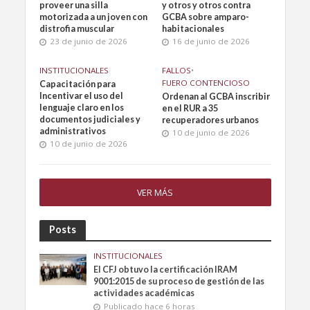
proveer una silla
y otros y otros contra
motorizada a un joven con
GCBA sobre amparo-
distrofia muscular
habitacionales
23 de junio de 2026
16 de junio de 2026
INSTITUCIONALES
FALLOS
•
FUERO CONTENCIOSO
Capacitación para
Incentivar el uso del
Ordenan al GCBA inscribir
lenguaje claro en los
en el RUR a 35
documentos judiciales y
recuperadores urbanos
administrativos
10 de junio de 2026
10 de junio de 2026
VER MÁS
Posts
INSTITUCIONALES
El CFJ obtuvo la certificación IRAM
9001:2015 de su proceso de gestión de las
actividades académicas
Publicado hace 6 horas