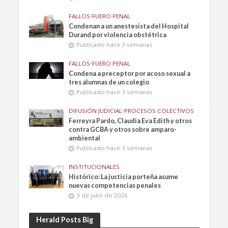
FALLOS
•
FUERO PENAL
Condenan a un anestesista del Hospital
Durand por violencia obstétrica
Publicado hace 3 semanas
FALLOS
•
FUERO PENAL
Condena a preceptor por acoso sexual a
tres alumnas de un colegio
Publicado hace 3 semanas
DIFUSIÓN JUDICIAL
•
PROCESOS COLECTIVOS
Ferreyra Pardo, Claudia Eva Edith y otros
contra GCBA y otros sobre amparo-
ambiental
Publicado hace 3 semanas
INSTITUCIONALES
Histórico: La justicia porteña asume
nuevas competencias penales
3 de julio de 2026
Herald Posts Big