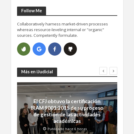
Follow Me
Collaboratively harness market-driven processes
whereas resource-leveling internal or "organic"
sources. Competently formulate.
Más en iJudicial
El CFJ obtuvo la certificación
IRAM 9001:2015 de su proceso
de gestión de las actividades
académicas
Publicado hace 6 horas