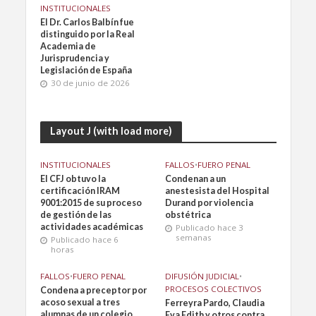
INSTITUCIONALES
El Dr. Carlos Balbín fue
distinguido por la Real
Academia de
Jurisprudencia y
Legislación de España
30 de junio de 2026
Layout J (with load more)
INSTITUCIONALES
FALLOS
•
FUERO PENAL
El CFJ obtuvo la
Condenan a un
certificación IRAM
anestesista del Hospital
9001:2015 de su proceso
Durand por violencia
de gestión de las
obstétrica
actividades académicas
Publicado hace 3
semanas
Publicado hace 6
horas
FALLOS
•
FUERO PENAL
DIFUSIÓN JUDICIAL
•
PROCESOS COLECTIVOS
Condena a preceptor por
acoso sexual a tres
Ferreyra Pardo, Claudia
alumnas de un colegio
Eva Edith y otros contra