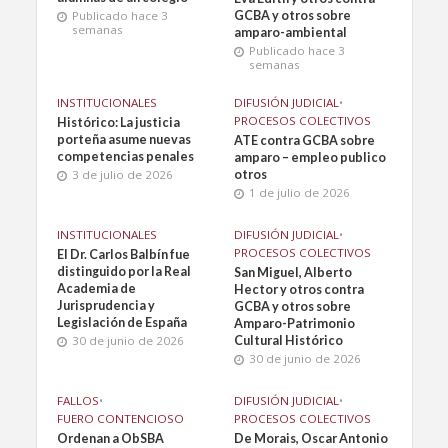
Publicado hace 3
GCBA y otros sobre
semanas
amparo-ambiental
Publicado hace 3
semanas
INSTITUCIONALES
DIFUSIÓN JUDICIAL
•
PROCESOS COLECTIVOS
Histórico: La justicia
porteña asume nuevas
ATE contra GCBA sobre
competencias penales
amparo – empleo publico
3 de julio de 2026
otros
1 de julio de 2026
INSTITUCIONALES
DIFUSIÓN JUDICIAL
•
PROCESOS COLECTIVOS
El Dr. Carlos Balbín fue
distinguido por la Real
San Miguel, Alberto
Academia de
Hector y otros contra
Jurisprudencia y
GCBA y otros sobre
Legislación de España
Amparo-Patrimonio
30 de junio de 2026
Cultural Histórico
30 de junio de 2026
FALLOS
•
DIFUSIÓN JUDICIAL
•
FUERO CONTENCIOSO
PROCESOS COLECTIVOS
Ordenan a ObSBA
De Morais, Oscar Antonio