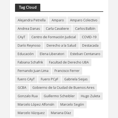
Tag Cloud
Alejandra Petrella
Amparo
Amparo Colectivo
Andrea Danas
Carla Cavaliere
Carlos Balbín
CAyT
Centro de Formación Judicial
COVID-19
Darío Reynoso
Derecho a la Salud
Destacada
Educación
Elena Liberatori
Esteban Centanaro
Fabiana Schafrik
Facultad de Derecho UBA
Fernando Juan Lima
Francisco Ferrer
fuero CAyT
Fuero PCyF
Gabriela Seijas
GCBA
Gobierno de la Ciudad de Buenos Aires
Gonzalo Rua
Guillermo Scheibler
Hugo Zuleta
Marcelo López Alfonsín
Marcelo Segón
Marcelo Vázquez
Mariana Díaz