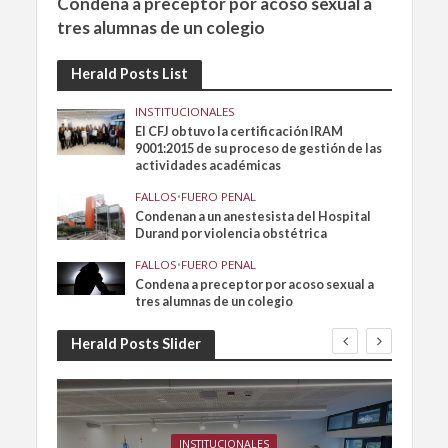
Condena a preceptor por acoso sexual a
tres alumnas de un colegio
Herald Posts List
INSTITUCIONALES
El CFJ obtuvo la certificación IRAM
9001:2015 de su proceso de gestión de las
actividades académicas
FALLOS
•
FUERO PENAL
Condenan a un anestesista del Hospital
Durand por violencia obstétrica
FALLOS
•
FUERO PENAL
Condena a preceptor por acoso sexual a
tres alumnas de un colegio
Herald Posts Slider
INSTITUCIONALES