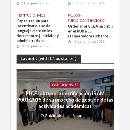
23 de junio de 2026
16 de junio de 2026
INSTITUCIONALES
FALLOS
•
FUERO CONTENCIOSO
Capacitación para
Incentivar el uso del
Ordenan al GCBA inscribir
lenguaje claro en los
en el RUR a 35
documentos judiciales y
recuperadores urbanos
administrativos
10 de junio de 2026
10 de junio de 2026
Layout J (with C1 as starter)
INSTITUCIONALES
El CFJ obtuvo la certificación IRAM
9001:2015 de su proceso de gestión de las
actividades académicas
Publicado hace 6 horas