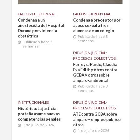
FALLOS
•
FUERO PENAL
FALLOS
•
FUERO PENAL
Condenan a un
Condena a preceptor por
anestesista del Hospital
acoso sexual a tres
Durand por violencia
alumnas de un colegio
obstétrica
Publicado hace 3
semanas
Publicado hace 3
semanas
DIFUSIÓN JUDICIAL
•
PROCESOS COLECTIVOS
Ferreyra Pardo, Claudia
Eva Edith y otros contra
GCBA y otros sobre
amparo-ambiental
Publicado hace 3
semanas
INSTITUCIONALES
DIFUSIÓN JUDICIAL
•
PROCESOS COLECTIVOS
Histórico: La justicia
porteña asume nuevas
ATE contra GCBA sobre
competencias penales
amparo – empleo publico
3 de julio de 2026
otros
1 de julio de 2026