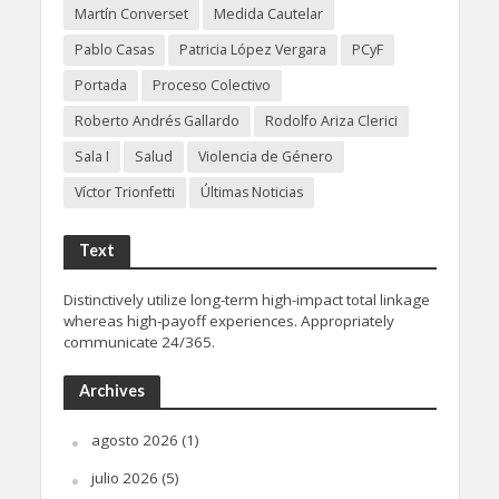
Martín Converset
Medida Cautelar
Pablo Casas
Patricia López Vergara
PCyF
Portada
Proceso Colectivo
Roberto Andrés Gallardo
Rodolfo Ariza Clerici
Sala I
Salud
Violencia de Género
Víctor Trionfetti
Últimas Noticias
Text
Distinctively utilize long-term high-impact total linkage
whereas high-payoff experiences. Appropriately
communicate 24/365.
Archives
agosto 2026
(1)
julio 2026
(5)