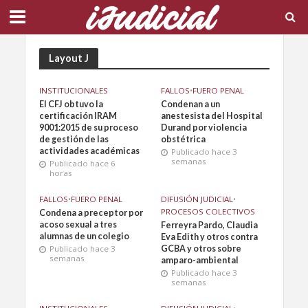
Layout J
INSTITUCIONALES
FALLOS
•
FUERO PENAL
El CFJ obtuvo la
Condenan a un
certificación IRAM
anestesista del Hospital
9001:2015 de su proceso
Durand por violencia
de gestión de las
obstétrica
actividades académicas
Publicado hace 3
semanas
Publicado hace 6
horas
FALLOS
•
FUERO PENAL
DIFUSIÓN JUDICIAL
•
PROCESOS COLECTIVOS
Condena a preceptor por
acoso sexual a tres
Ferreyra Pardo, Claudia
alumnas de un colegio
Eva Edith y otros contra
Publicado hace 3
GCBA y otros sobre
semanas
amparo-ambiental
Publicado hace 3
semanas