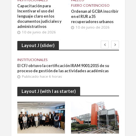
FUERO CONTENCIOSO
Capacitación para
Incentivar el uso del
Ordenan al GCBA inscribir
lenguaje claro en los
en el RUR a 35
documentos judiciales y
recuperadores urbanos
administrativos
10 de junio de 2026
10 de junio de 2026
Layout J (slider)
INSTITUCIONALES
FALLO
GCBA
El CFJ obtuvo la certificación IRAM 9001:2015 de su
Conde
proceso de gestión de las actividades académicas
viole
Publicado hace 6 horas
Pub
Layout J (with I as starter)