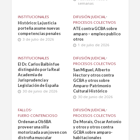
semanas
INSTITUCIONALES
DIFUSIÓN JUDICIAL
•
PROCESOS COLECTIVOS
Histórico: La justicia
porteña asume nuevas
ATE contra GCBA sobre
competencias penales
amparo – empleo publico
3 de julio de 2026
otros
1 de julio de 2026
INSTITUCIONALES
DIFUSIÓN JUDICIAL
•
PROCESOS COLECTIVOS
El Dr. Carlos Balbín fue
distinguido por la Real
San Miguel, Alberto
Academia de
Hector y otros contra
Jurisprudencia y
GCBA y otros sobre
Legislación de España
Amparo-Patrimonio
30 de junio de 2026
Cultural Histórico
30 de junio de 2026
FALLOS
•
DIFUSIÓN JUDICIAL
•
FUERO CONTENCIOSO
PROCESOS COLECTIVOS
Ordenan a ObSBA
De Morais, Oscar Antonio
proveer una silla
y otros y otros contra
motorizada a un joven con
GCBA sobre amparo-
distrofia muscular
habitacionales