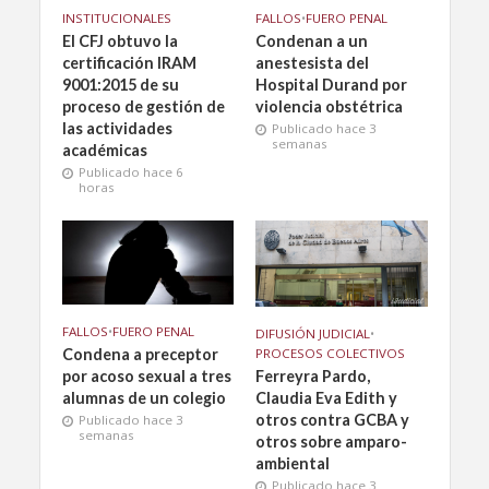
INSTITUCIONALES
FALLOS
•
FUERO PENAL
El CFJ obtuvo la
Condenan a un
certificación IRAM
anestesista del
9001:2015 de su
Hospital Durand por
proceso de gestión de
violencia obstétrica
las actividades
Publicado hace 3
semanas
académicas
Publicado hace 6
horas
FALLOS
•
FUERO PENAL
DIFUSIÓN JUDICIAL
•
PROCESOS COLECTIVOS
Condena a preceptor
Ferreyra Pardo,
por acoso sexual a tres
Claudia Eva Edith y
alumnas de un colegio
otros contra GCBA y
Publicado hace 3
semanas
otros sobre amparo-
ambiental
Publicado hace 3