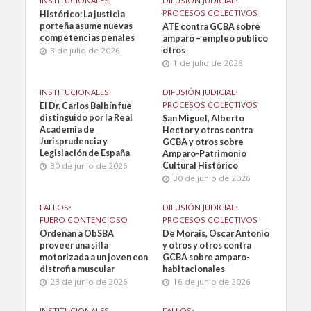
INSTITUCIONALES
DIFUSIÓN JUDICIAL
•
PROCESOS COLECTIVOS
Histórico: La justicia
porteña asume nuevas
ATE contra GCBA sobre
competencias penales
amparo – empleo publico
3 de julio de 2026
otros
1 de julio de 2026
INSTITUCIONALES
DIFUSIÓN JUDICIAL
•
PROCESOS COLECTIVOS
El Dr. Carlos Balbín fue
distinguido por la Real
San Miguel, Alberto
Academia de
Hector y otros contra
Jurisprudencia y
GCBA y otros sobre
Legislación de España
Amparo-Patrimonio
30 de junio de 2026
Cultural Histórico
30 de junio de 2026
FALLOS
•
DIFUSIÓN JUDICIAL
•
FUERO CONTENCIOSO
PROCESOS COLECTIVOS
Ordenan a ObSBA
De Morais, Oscar Antonio
proveer una silla
y otros y otros contra
motorizada a un joven con
GCBA sobre amparo-
distrofia muscular
habitacionales
23 de junio de 2026
16 de junio de 2026
INSTITUCIONALES
FALLOS
•