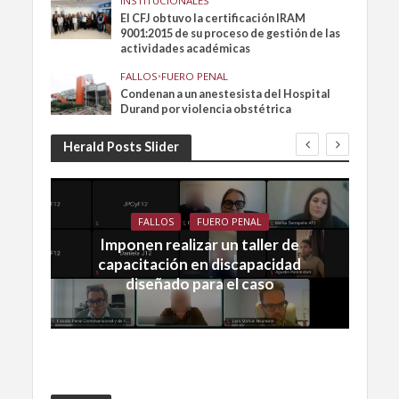
INSTITUCIONALES
El CFJ obtuvo la certificación IRAM
9001:2015 de su proceso de gestión de las
actividades académicas
FALLOS
•
FUERO PENAL
Condenan a un anestesista del Hospital
Durand por violencia obstétrica
Herald Posts Slider
FALLOS
FUERO PENAL
Imponen realizar un taller de
capacitación en discapacidad
diseñado para el caso