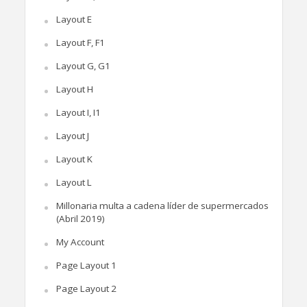
Layout E
Layout F, F1
Layout G, G1
Layout H
Layout I, I1
Layout J
Layout K
Layout L
Millonaria multa a cadena líder de supermercados
(Abril 2019)
My Account
Page Layout 1
Page Layout 2