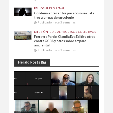
FALLOS
•
FUERO PENAL
Condena a preceptor por acoso sexual a
tres alumnas de un colegio
Publicado hace 3 semanas
DIFUSIÓN JUDICIAL
•
PROCESOS COLECTIVOS
Ferreyra Pardo, Claudia Eva Edith y otros
contra GCBA y otros sobre amparo-
ambiental
Publicado hace 3 semanas
Herald Posts Big