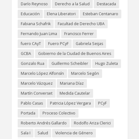
Darío Reynoso
Derecho a la Salud
Destacada
Educación
Elena Liberatori
Esteban Centanaro
Fabiana Schafrik
Facultad de Derecho UBA
Fernando Juan Lima
Francisco Ferrer
fuero CAyT
Fuero PCyF
Gabriela Seijas
GCBA
Gobierno de la Ciudad de Buenos Aires
Gonzalo Rua
Guillermo Scheibler
Hugo Zuleta
Marcelo López Alfonsín
Marcelo Segón
Marcelo Vázquez
Mariana Díaz
Martín Converset
Medida Cautelar
Pablo Casas
Patricia López Vergara
PCyF
Portada
Proceso Colectivo
Roberto Andrés Gallardo
Rodolfo Ariza Clerici
Sala I
Salud
Violencia de Género