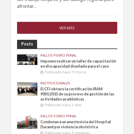
afrontar...
VER MÁS
Posts
FALLOS
•
FUERO PENAL
Imponen realizar un taller de capacitación
en discapacidad diseñado para el caso
Publicado hace 19 horas
INSTITUCIONALES
El CFJ obtuvo la certificación IRAM
9001:2015 de su proceso de gestión de las
actividades académicas
Publicado hace 2 días
FALLOS
•
FUERO PENAL
Condenan a un anestesista del Hospital
Durand por violencia obstétrica
Publicado hace 3 semanas