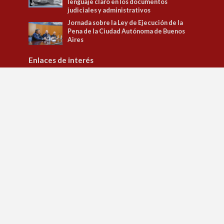
lenguaje claro en los documentos
judiciales y administrativos
Jornada sobre la Ley de Ejecución de la
Pena de la Ciudad Autónoma de Buenos
Aires
Enlaces de interés
Tribunal Superior de Justicia
Observatorio de Políticas Penitenciarias y DD.HH.
Observatorio de Género
Jusbaires Editorial
Defensa del litigante
Centro de la Justicia de la Mujer
Centro de Formación Judicial
Juristeca