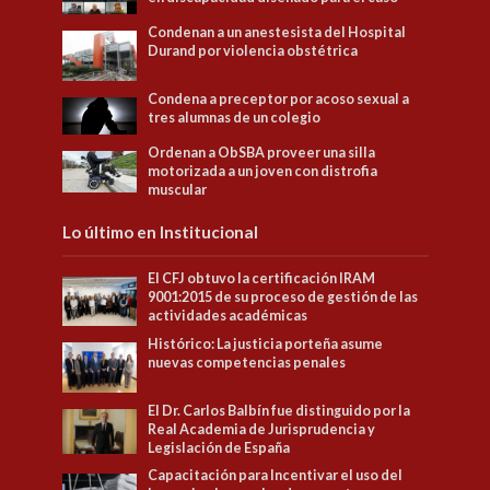
Condenan a un anestesista del Hospital
Durand por violencia obstétrica
Condena a preceptor por acoso sexual a
tres alumnas de un colegio
Ordenan a ObSBA proveer una silla
motorizada a un joven con distrofia
muscular
Lo último en Institucional
El CFJ obtuvo la certificación IRAM
9001:2015 de su proceso de gestión de las
actividades académicas
Histórico: La justicia porteña asume
nuevas competencias penales
El Dr. Carlos Balbín fue distinguido por la
Real Academia de Jurisprudencia y
Legislación de España
Capacitación para Incentivar el uso del