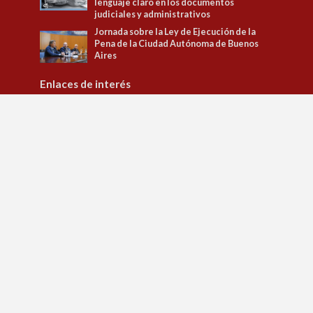
lenguaje claro en los documentos
judiciales y administrativos
Jornada sobre la Ley de Ejecución de la
Pena de la Ciudad Autónoma de Buenos
Aires
Enlaces de interés
Tribunal Superior de Justicia
Observatorio de Políticas Penitenciarias y DD.HH.
Observatorio de Género
Jusbaires Editorial
Defensa del litigante
Centro de la Justicia de la Mujer
Centro de Formación Judicial
Juristeca