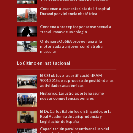
Condenan a un anestesista del Hospital
Durand por violencia obstétrica
Condena a preceptor por acoso sexual a
tres alumnas de un colegio
Ordenan a ObSBA proveer una silla
motorizada a un joven con distrofia
muscular
Lo último en Institucional
El CFJ obtuvo la certificación IRAM
9001:2015 de su proceso de gestión de las
actividades académicas
Histórico: La justicia porteña asume
nuevas competencias penales
El Dr. Carlos Balbín fue distinguido por la
Real Academia de Jurisprudencia y
Legislación de España
Capacitación para Incentivar el uso del