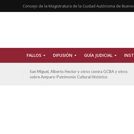
Consejo de la Magistratura de la Ciudad Autónoma de Bueno
FALLOS
DIFUSIÓN
GUÍA JUDICIAL
INST
tros
San Miguel, Alberto Hector y otros contra GCBA y otros
sobre Amparo-Patrimonio Cultural Histórico