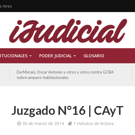
s Aires
ITUCIONALES
PODER JUDICIAL
GLOSARIO
De Morais, Oscar Antonio y otros y otros contra GCBA
sobre amparo-habitacionales
Juzgado N°16 | CAyT
30 de marzo de 2014
1 minutos de lectura