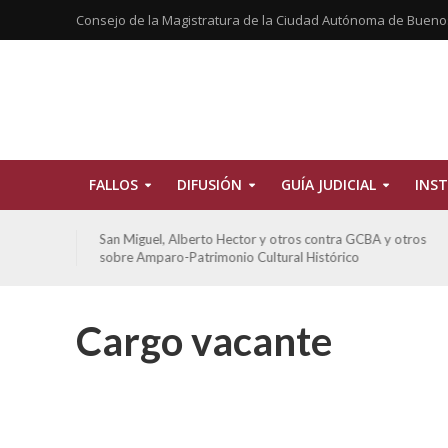
Consejo de la Magistratura de la Ciudad Autónoma de Bueno
FALLOS
DIFUSIÓN
GUÍA JUDICIAL
INST
tros
De Morais, Oscar Antonio y otros y otros contra GCBA
sobre amparo-habitacionales
Cargo vacante
Condena a 
sexual a 