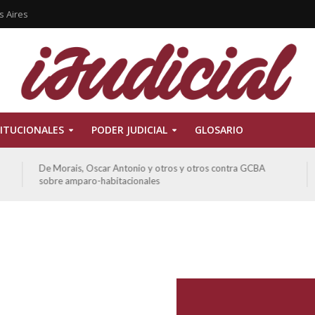
s Aires
ITUCIONALES
PODER JUDICIAL
GLOSARIO
Ferreyra Pardo, Claudia Eva Edith y otros contra GCBA y
otros sobre amparo-ambiental
preceptor por acoso
Ferreyra Pardo, Claudia Eva E
tres alumnas de un
y otros contra GCBA y otr