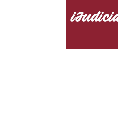
colegio
sobre amparo-ambiental
do hace 3 semanas
Publicado hace 3 semanas