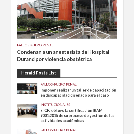
FALLOS
•
FUERO PENAL
Condenan a un anestesista del Hospital
Durand por violencia obstétrica
Herald Posts List
FALLOS
•
FUERO PENAL
Imponen realizar un taller de capacitación
en discapacidad diseñado para el caso
INSTITUCIONALES
El CFJ obtuvo la certificación IRAM
9001:2015 de su proceso de gestión de las
actividades académicas
FALLOS
•
FUERO PENAL