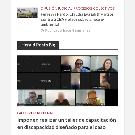
DIFUSIÓN JUDICIAL
•
PROCESOS COLECTIVOS
Ferreyra Pardo, Claudia Eva Edith y otros
contra GCBA y otros sobre amparo-
ambiental
Publicado hace 4 semanas
Herald Posts Big
FALLOS
•
FUERO PENAL
Imponen realizar un taller de capacitación
en discapacidad diseñado para el caso