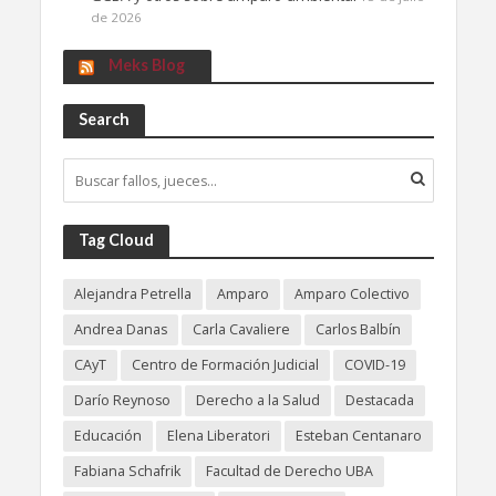
de 2026
Meks Blog
Search
Tag Cloud
Alejandra Petrella
Amparo
Amparo Colectivo
Andrea Danas
Carla Cavaliere
Carlos Balbín
CAyT
Centro de Formación Judicial
COVID-19
Darío Reynoso
Derecho a la Salud
Destacada
Educación
Elena Liberatori
Esteban Centanaro
Fabiana Schafrik
Facultad de Derecho UBA