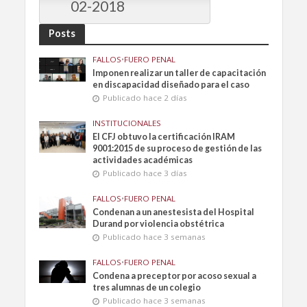
02-2018
Posts
FALLOS
•
FUERO PENAL
Imponen realizar un taller de capacitación
en discapacidad diseñado para el caso
Publicado hace 2 días
INSTITUCIONALES
El CFJ obtuvo la certificación IRAM
9001:2015 de su proceso de gestión de las
actividades académicas
Publicado hace 3 días
FALLOS
•
FUERO PENAL
Condenan a un anestesista del Hospital
Durand por violencia obstétrica
Publicado hace 3 semanas
FALLOS
•
FUERO PENAL
Condena a preceptor por acoso sexual a
tres alumnas de un colegio
Publicado hace 3 semanas