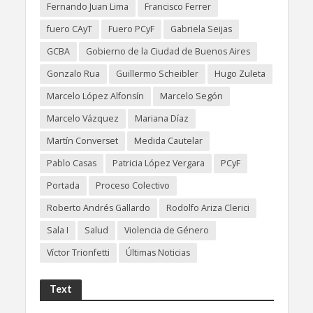
Fernando Juan Lima
Francisco Ferrer
fuero CAyT
Fuero PCyF
Gabriela Seijas
GCBA
Gobierno de la Ciudad de Buenos Aires
Gonzalo Rua
Guillermo Scheibler
Hugo Zuleta
Marcelo López Alfonsín
Marcelo Segón
Marcelo Vázquez
Mariana Díaz
Martín Converset
Medida Cautelar
Pablo Casas
Patricia López Vergara
PCyF
Portada
Proceso Colectivo
Roberto Andrés Gallardo
Rodolfo Ariza Clerici
Sala I
Salud
Violencia de Género
Víctor Trionfetti
Últimas Noticias
Text