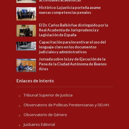
actividades académicas
Histórico: La justicia porteña asume
nuevas competencias penales
El Dr. Carlos Balbín fue distinguido por la
Real Academia de Jurisprudencia y
Legislación de España
Capacitación para Incentivar el uso del
lenguaje claro en los documentos
judiciales y administrativos
Jornada sobre la Ley de Ejecución de la
Pena de la Ciudad Autónoma de Buenos
Aires
Enlaces de interés
Tribunal Superior de Justicia
Observatorio de Políticas Penitenciarias y DD.HH.
Observatorio de Género
Jusbaires Editorial