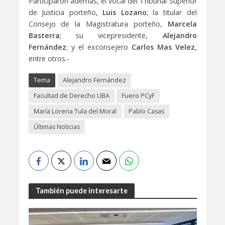
Participaron además, el vocal del Tribunal Superior
de Justicia porteño,
Luis Lozano
; la titular del
Consejo de la Magistratura porteño,
Marcela
Basterra
; su vicepresidente,
Alejandro
Fernández
; y el exconsejero
Carlos Mas Velez
,
entre otros.-
Tema
Alejandro Fernández
Facultad de Derecho UBA
Fuero PCyF
María Lorena Tula del Moral
Pablo Casas
Últimas Noticias
También puede interesarte