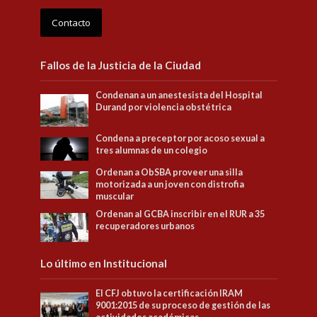
Contacto
Fallos de la Justicia de la Ciudad
Condenan a un anestesista del Hospital
Durand por violencia obstétrica
Condena a preceptor por acoso sexual a
tres alumnas de un colegio
Ordenan a ObSBA proveer una silla
motorizada a un joven con distrofia
muscular
Ordenan al GCBA inscribir en el RUR a 35
recuperadores urbanos
Lo último en Institucional
El CFJ obtuvo la certificación IRAM
9001:2015 de su proceso de gestión de las