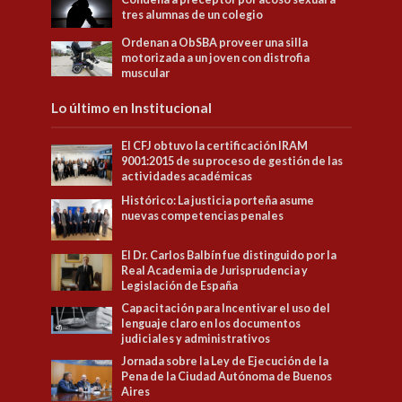
tres alumnas de un colegio
Ordenan a ObSBA proveer una silla
motorizada a un joven con distrofia
muscular
Lo último en Institucional
El CFJ obtuvo la certificación IRAM
9001:2015 de su proceso de gestión de las
actividades académicas
Histórico: La justicia porteña asume
nuevas competencias penales
El Dr. Carlos Balbín fue distinguido por la
Real Academia de Jurisprudencia y
Legislación de España
Capacitación para Incentivar el uso del
lenguaje claro en los documentos
judiciales y administrativos
Jornada sobre la Ley de Ejecución de la
Pena de la Ciudad Autónoma de Buenos
Aires