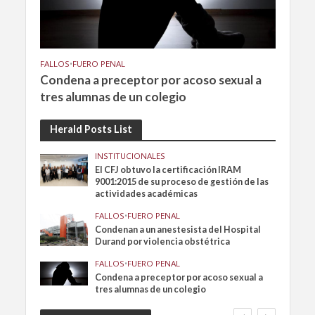
FALLOS
•
FUERO PENAL
Condena a preceptor por acoso sexual a
tres alumnas de un colegio
Herald Posts List
INSTITUCIONALES
El CFJ obtuvo la certificación IRAM
9001:2015 de su proceso de gestión de las
actividades académicas
FALLOS
•
FUERO PENAL
Condenan a un anestesista del Hospital
Durand por violencia obstétrica
FALLOS
•
FUERO PENAL
Condena a preceptor por acoso sexual a
tres alumnas de un colegio