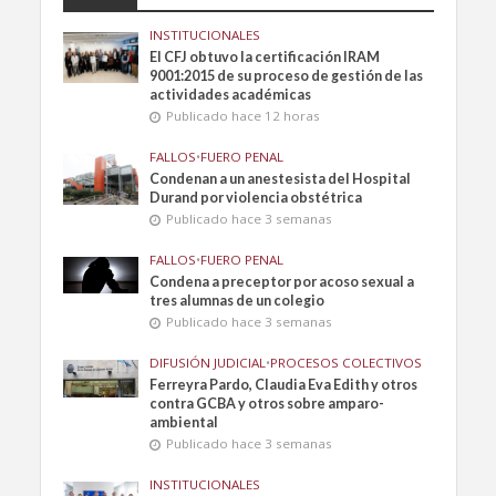
INSTITUCIONALES
El CFJ obtuvo la certificación IRAM
9001:2015 de su proceso de gestión de las
actividades académicas
Publicado hace 12 horas
FALLOS
•
FUERO PENAL
Condenan a un anestesista del Hospital
Durand por violencia obstétrica
Publicado hace 3 semanas
FALLOS
•
FUERO PENAL
Condena a preceptor por acoso sexual a
tres alumnas de un colegio
Publicado hace 3 semanas
DIFUSIÓN JUDICIAL
•
PROCESOS COLECTIVOS
Ferreyra Pardo, Claudia Eva Edith y otros
contra GCBA y otros sobre amparo-
ambiental
Publicado hace 3 semanas
INSTITUCIONALES