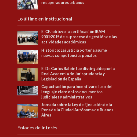
recuperadores urbanos
Lo último en Institucional
El CFJ obtuvo la certificación IRAM
9001:2015 de su proceso de gestión de las
actividades académicas
Histórico: La justicia porteña asume
nuevas competencias penales
El Dr. Carlos Balbín fue distinguido por la
Real Academia de Jurisprudencia y
Legislación de España
Capacitación para Incentivar el uso del
lenguaje claro en los documentos
judiciales y administrativos
Jornada sobre la Ley de Ejecución de la
Pena de la Ciudad Autónoma de Buenos
Aires
Enlaces de interés