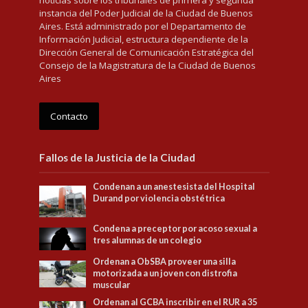
noticias sobre los tribunales de primera y segunda
instancia del Poder Judicial de la Ciudad de Buenos
Aires. Está administrado por el Departamento de
Información Judicial, estructura dependiente de la
Dirección General de Comunicación Estratégica del
Consejo de la Magistratura de la Ciudad de Buenos
Aires
Contacto
Fallos de la Justicia de la Ciudad
Condenan a un anestesista del Hospital
Durand por violencia obstétrica
Condena a preceptor por acoso sexual a
tres alumnas de un colegio
Ordenan a ObSBA proveer una silla
motorizada a un joven con distrofia
muscular
Ordenan al GCBA inscribir en el RUR a 35