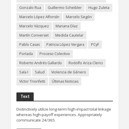
Gonzalo Rua
Guillermo Scheibler
Hugo Zuleta
Marcelo López Alfonsín
Marcelo Segón
Marcelo Vázquez
Mariana Díaz
Martín Converset
Medida Cautelar
Pablo Casas
Patricia López Vergara
PCyF
Portada
Proceso Colectivo
Roberto Andrés Gallardo
Rodolfo Ariza Clerici
Sala I
Salud
Violencia de Género
Víctor Trionfetti
Últimas Noticias
Text
Distinctively utilize long-term high-impact total linkage
whereas high-payoff experiences. Appropriately
communicate 24/365.