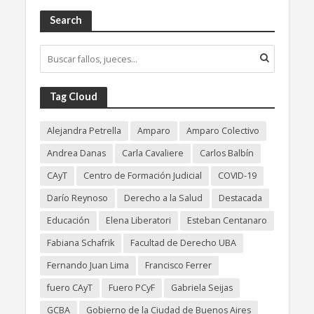
Search
Tag Cloud
Alejandra Petrella
Amparo
Amparo Colectivo
Andrea Danas
Carla Cavaliere
Carlos Balbín
CAyT
Centro de Formación Judicial
COVID-19
Darío Reynoso
Derecho a la Salud
Destacada
Educación
Elena Liberatori
Esteban Centanaro
Fabiana Schafrik
Facultad de Derecho UBA
Fernando Juan Lima
Francisco Ferrer
fuero CAyT
Fuero PCyF
Gabriela Seijas
GCBA
Gobierno de la Ciudad de Buenos Aires