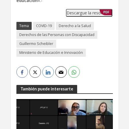
educación
«.-
Descargue la resolución
PDF
Tema
COVID-19
Derecho a la Salud
Derechos de las Personas con Discapacidad
Guillermo Scheibler
Ministerio de Educación e Innovación
También puede interesarte