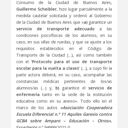
Consumo de la Ciudad de Buenos Aires,
Guillermo Scheibler
, hizo lugar parcialmente a la
medida cautelar solicitada y ordenó al Gobierno
de la Ciudad de Buenos Aires que «
a)
garantice un
servicio de transporte adecuado
a las
condiciones psicofísicas de los alumnos, en su
caso, en sus sillas de ruedas, y que se ajuste a los
requisitos establecidos en el Código de
Transporte de la Ciudad (…), así como también
con el
‘Protocolo para el uso de transporte
escolar para la vuelta a clases’
(…), a cuyo fin la
parte actora deberá, en su caso, acompañar las
constancias médicas pertinentes de los/as
alumnos/as (…) y,
b)
garantice el
servicio de
enfermería
tanto en la sede de la institución
educativa como en su anexo». Todo ello en el
marco de los autos
«Asociación Cooperadora
Escuela Diferencial n.º 11 Aquiles Garesio contra
GCBA sobre Amparo – Educación – Otros»
,
Expediente n.º 94999/2021-0.