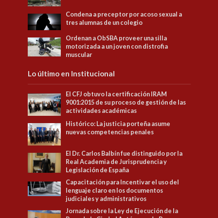
Condena a preceptor por acoso sexual a
tres alumnas de un colegio
Ordenan a ObSBA proveer una silla
motorizada a un joven con distrofia
muscular
Lo último en Institucional
El CFJ obtuvo la certificación IRAM
9001:2015 de su proceso de gestión de las
actividades académicas
Histórico: La justicia porteña asume
nuevas competencias penales
El Dr. Carlos Balbín fue distinguido por la
Real Academia de Jurisprudencia y
Legislación de España
Capacitación para Incentivar el uso del
lenguaje claro en los documentos
judiciales y administrativos
Jornada sobre la Ley de Ejecución de la