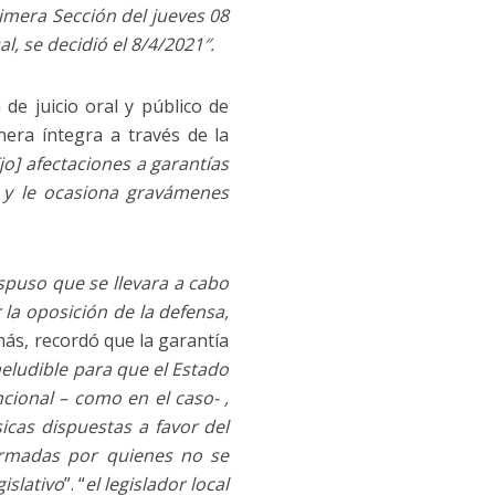
imera Sección del jueves 08
l, se decidió el 8/4/2021″.
 de juicio oral y público de
era íntegra a través de la
o] afectaciones a garantías
e y le ocasiona gravámenes
ispuso que se llevara a cabo
 la oposición de la defensa,
más, recordó que la garantía
neludible para que el Estado
ional – como en el caso- ,
icas dispuestas a favor del
formadas por quienes no se
islativo
”. “
el legislador local