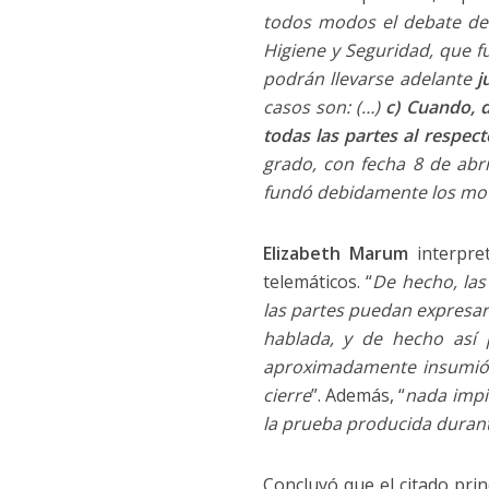
todos modos el debate de 
Higiene y Seguridad, que 
podrán llevarse adelante
j
casos son: (…)
c) Cuando, d
todas las partes al respect
grado, con fecha 8 de abri
fundó debidamente los moti
Elizabeth Marum
interpr
telemáticos. “
De hecho, las
las partes puedan expresars
hablada, y de hecho así 
aproximadamente insumió e
cierre
”. Además, “
nada impid
la prueba producida durant
Concluyó que el citado prin