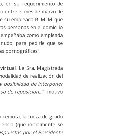
do, en su requerimiento de
ido entre el mes de marzo de
e su empleada B. M. M. que
ras personas en el domicilio
 desempeñaba como empleada
snudo, para pedirle que se
las pornográficas”.
virtual
. La Sra. Magistrada
odalidad de realización del
ay posibilidad de interponer
rso de reposición…
”, motivo
ra remota, la Jueza de grado
encia (que inicialmente se
ispuestas por el Presidente