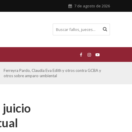
7 de agosto de 2026
ATE contra GCBA sobre amparo – empleo publico otros
San M
sobre
juicio
tual