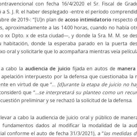
ntravencional con fecha 16/4/2020 el Sr. Fiscal de Gra
icó a S. J. R. el haber desplegado -entre el período comprend
ubre de 2019-: “[U]n plan de
acoso intimidatorio
respecto d
nes, aproximadamente a las 14.00 horas, cuando no había ot
so xx Dpto. x de esta ciudad—, y donde la Sra. M. M. se
u habitación, donde la esperaba parado en la puerta de
xo oral y solicitarle que lo acompañara mientras veía pelícu
ó a cabo la
audiencia de juicio
fijada en autos de
manera 
 apelación interpuesto por la defensa que cuestionaba la m
ente en virtud de que “…
[d]urante la etapa de juicio no h
 consideró que “
…se interpretará su planteo como un recu
 cuestión preliminar y se rechazó la solicitud de la defensa.
llevar a cabo la audiencia de juicio oral y público de mane
s fundamentos dados al modificar la modalidad de la audi
al conforme el auto de fecha 31/3/2021), a “
las medidas d