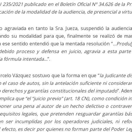
235/2021 publicado en el Boletín Oficial Nº 34.626 de la Pr
cación de la modalidad de la audiencia, de presencial a virtua
o agraviada en tanto la Sra. Jueza, suspendió la audiencia
ando su modalidad para que, finalmente se realizó de man
 ese sentido entendió que la mentada resolución “
…Produ[j
debido proceso y defensa en juicio, agravia a esta part
 la fórmula intentada…
”.
arcelo Vázquez sostuvo que la forma en que “
la Judicante d
l caso de autos, sin la antelación suficiente ni considerar
 derechos y garantías constitucionales del imputado
”. Ade
mplica que “el “juicio previo” (art. 18 CN), como condición i
oner una pena al autor de un hecho delictivo o contravenc
equisitos legales, que pretenden resguardar garantías bás
n ser incumplidas por
los operadores judiciales, ni re
 efecto, es decir por quienes no forman parte del Poder Leg