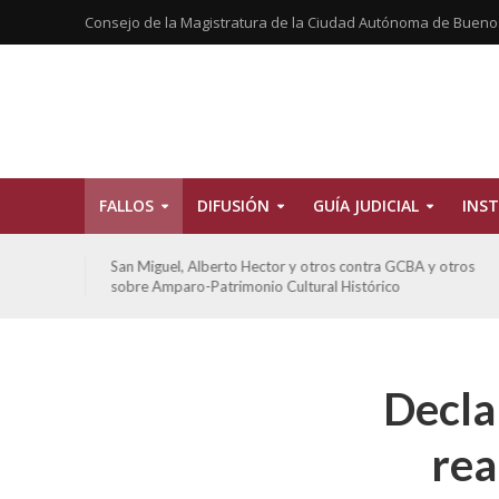
Consejo de la Magistratura de la Ciudad Autónoma de Bueno
FALLOS
DIFUSIÓN
GUÍA JUDICIAL
INST
tros
De Morais, Oscar Antonio y otros y otros contra GCBA
sobre amparo-habitacionales
Decla
rea