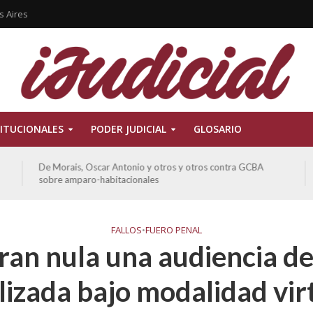
s Aires
ITUCIONALES
PODER JUDICIAL
GLOSARIO
Ferreyra Pardo, Claudia Eva Edith y otros contra GCBA y
otros sobre amparo-ambiental
FALLOS
•
FUERO PENAL
ran nula una audiencia de 
lizada bajo modalidad vir