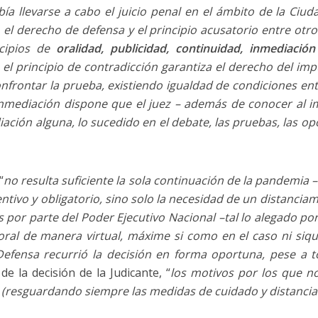
a llevarse a cabo el juicio penal en el ámbito de la Ciuda
 el derecho de defensa y el principio acusatorio entre otro
ncipios de
oralidad, publicidad, continuidad, inmediación
l principio de contradicción garantiza el derecho del im
onfrontar la prueba, existiendo igualdad de condiciones ent
 inmediación dispone que el juez – además de conocer al 
iación alguna, lo sucedido en el debate, las pruebas, las op
“
no resulta suficiente la sola continuación de la pandemia 
ntivo y obligatorio, sino solo la necesidad de un distanciam
 por parte del Poder Ejecutivo Nacional –tal lo alegado por l
o oral de manera virtual, máxime si como en el caso ni siq
Defensa recurrió la decisión en forma oportuna, pese a t
e la decisión de la Judicante, “
los motivos por los que no
(resguardando siempre las medidas de cuidado y distancia