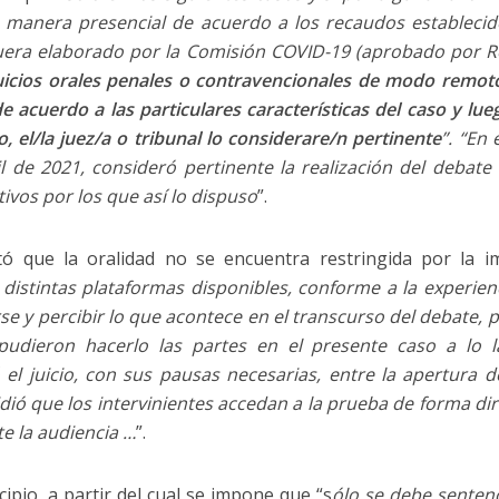
manera presencial de acuerdo a los recaudos establecid
fuera elaborado por la Comisión COVID-19 (aprobado por R
uicios orales penales o contravencionales de modo remot
e acuerdo a las particulares características del caso y lu
o, el/la juez/a o tribunal lo considerare/n pertinente
”. “En
l de 2021, consideró pertinente la realización del debate 
vos por los que así lo dispuso
”.
etó que la oralidad no se encuentra restringida por la
 distintas plataformas disponibles, conforme a la experie
e y percibir lo que acontece en el transcurso del debate, 
pudieron hacerlo las partes en el presente caso a lo 
l juicio, con sus pausas necesarias, entre la apertura de
ió que los intervinientes accedan a la prueba de forma dir
e la audiencia …
”.
cipio, a partir del cual se impone que “s
ólo se debe senten