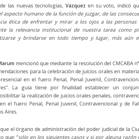
 de las nuevas tecnologías,
Vázquez
en su voto, indicó qu
el aspecto humano de la función de juzgar, de las consecu
ncia ética de enfrentar y mirar a los ojos a las personas
ente la relevancia institucional de nuestra tarea como pi
izarse y brindarse en todo tiempo y lugar, más aún e
 Marum
mencionó que mediante la resolución del CMCABA n° 1
endaciones para la celebración de juicios orales en materi
esencial en el fuero Penal, Penal Juvenil, Contravenciona
s”. La guía tiene por finalidad establecer un conjun
sibilitar la realización de juicios orales penales, contraven
n el fuero Penal, Penal Juvenil, Contravencional y de Falt
 Aires.
ue el órgano de administración del poder judicial de la Ci
o que: “
sólo en los siguientes casos y si por alguna razón 