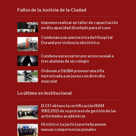
Fallos de la Justicia de la Ciudad
Imponen realizar un taller de capacitación
en discapacidad diseñado para el caso
Condenan a un anestesista del Hospital
Durand por violencia obstétrica
Condena a preceptor por acoso sexual a
tres alumnas de un colegio
Ordenan a ObSBA proveer una silla
motorizada a un joven con distrofia
muscular
Lo último en Institucional
El CFJ obtuvo la certificación IRAM
9001:2015 de su proceso de gestión de las
actividades académicas
Histórico: La justicia porteña asume
nuevas competencias penales