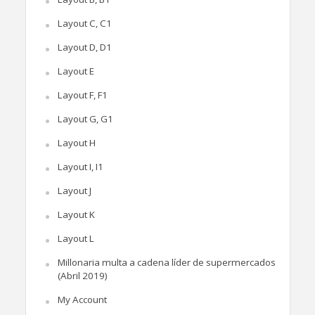
Layout C, C1
Layout D, D1
Layout E
Layout F, F1
Layout G, G1
Layout H
Layout I, I1
Layout J
Layout K
Layout L
Millonaria multa a cadena líder de supermercados
(Abril 2019)
My Account