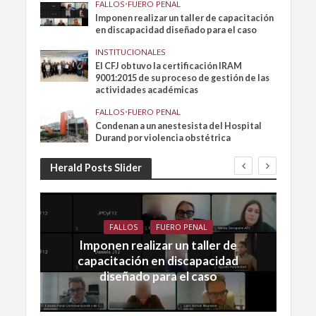
FALLOS
•
FUERO PENAL
Imponen realizar un taller de capacitación
en discapacidad diseñado para el caso
INSTITUCIONALES
El CFJ obtuvo la certificación IRAM
9001:2015 de su proceso de gestión de las
actividades académicas
FALLOS
•
FUERO PENAL
Condenan a un anestesista del Hospital
Durand por violencia obstétrica
Herald Posts Slider
FALLOS
FUERO PENAL
Imponen realizar un taller de
capacitación en discapacidad
diseñado para el caso