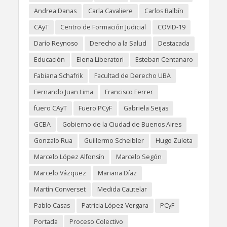
Andrea Danas
Carla Cavaliere
Carlos Balbín
CAyT
Centro de Formación Judicial
COVID-19
Darío Reynoso
Derecho a la Salud
Destacada
Educación
Elena Liberatori
Esteban Centanaro
Fabiana Schafrik
Facultad de Derecho UBA
Fernando Juan Lima
Francisco Ferrer
fuero CAyT
Fuero PCyF
Gabriela Seijas
GCBA
Gobierno de la Ciudad de Buenos Aires
Gonzalo Rua
Guillermo Scheibler
Hugo Zuleta
Marcelo López Alfonsín
Marcelo Segón
Marcelo Vázquez
Mariana Díaz
Martín Converset
Medida Cautelar
Pablo Casas
Patricia López Vergara
PCyF
Portada
Proceso Colectivo