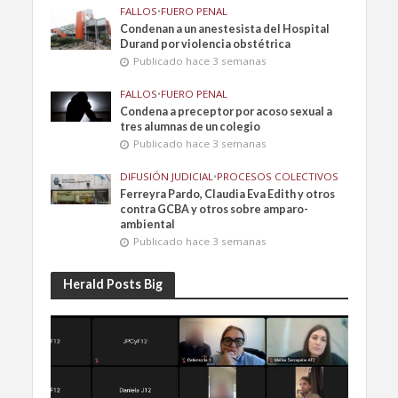
FALLOS
•
FUERO PENAL
Condenan a un anestesista del Hospital
Durand por violencia obstétrica
Publicado hace 3 semanas
FALLOS
•
FUERO PENAL
Condena a preceptor por acoso sexual a
tres alumnas de un colegio
Publicado hace 3 semanas
DIFUSIÓN JUDICIAL
•
PROCESOS COLECTIVOS
Ferreyra Pardo, Claudia Eva Edith y otros
contra GCBA y otros sobre amparo-
ambiental
Publicado hace 3 semanas
Herald Posts Big