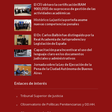
El CFJ obtuvo la certificación IRAM
9001:2015 de su proceso de gestión de las
actividades académicas
Histórico: La justicia porteña asume
nuevas competencias penales
El Dr. Carlos Balbín fue distinguido por la
Real Academia de Jurisprudencia y
Legislación de España
Capacitación para Incentivar el uso del
lenguaje claro en los documentos
judiciales y administrativos
Jornada sobre la Ley de Ejecución de la
Pena de la Ciudad Autónoma de Buenos
Aires
Enlaces de interés
Tribunal Superior de Justicia
Observatorio de Políticas Penitenciarias y DD.HH.