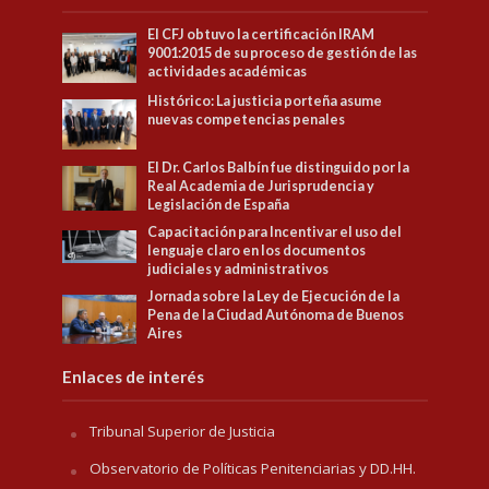
El CFJ obtuvo la certificación IRAM
9001:2015 de su proceso de gestión de las
actividades académicas
Histórico: La justicia porteña asume
nuevas competencias penales
El Dr. Carlos Balbín fue distinguido por la
Real Academia de Jurisprudencia y
Legislación de España
Capacitación para Incentivar el uso del
lenguaje claro en los documentos
judiciales y administrativos
Jornada sobre la Ley de Ejecución de la
Pena de la Ciudad Autónoma de Buenos
Aires
Enlaces de interés
Tribunal Superior de Justicia
Observatorio de Políticas Penitenciarias y DD.HH.