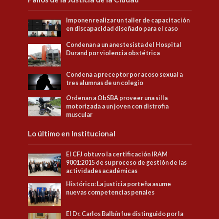
Imponen realizar un taller de capacitación
en discapacidad diseñado para el caso
Condenan a un anestesista del Hospital
Durand por violencia obstétrica
Condena a preceptor por acoso sexual a
tres alumnas de un colegio
Ordenan a ObSBA proveer una silla
motorizada a un joven con distrofia
muscular
Lo último en Institucional
El CFJ obtuvo la certificación IRAM
9001:2015 de su proceso de gestión de las
actividades académicas
Histórico: La justicia porteña asume
nuevas competencias penales
El Dr. Carlos Balbín fue distinguido por la