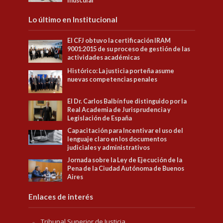
muscular
Lo último en Institucional
El CFJ obtuvo la certificación IRAM
9001:2015 de su proceso de gestión de las
actividades académicas
Histórico: La justicia porteña asume
nuevas competencias penales
El Dr. Carlos Balbín fue distinguido por la
Real Academia de Jurisprudencia y
Legislación de España
Capacitación para Incentivar el uso del
lenguaje claro en los documentos
judiciales y administrativos
Jornada sobre la Ley de Ejecución de la
Pena de la Ciudad Autónoma de Buenos
Aires
Enlaces de interés
Tribunal Superior de Justicia