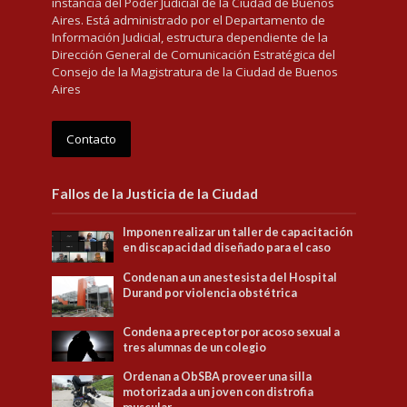
instancia del Poder Judicial de la Ciudad de Buenos
Aires. Está administrado por el Departamento de
Información Judicial, estructura dependiente de la
Dirección General de Comunicación Estratégica del
Consejo de la Magistratura de la Ciudad de Buenos
Aires
Contacto
Fallos de la Justicia de la Ciudad
Imponen realizar un taller de capacitación
en discapacidad diseñado para el caso
Condenan a un anestesista del Hospital
Durand por violencia obstétrica
Condena a preceptor por acoso sexual a
tres alumnas de un colegio
Ordenan a ObSBA proveer una silla
motorizada a un joven con distrofia