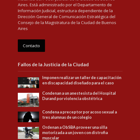
Aires. Está administrado por el Departamento de
Información Judicial, estructura dependiente de la
Dirección General de Comunicación Estratégica del
Consejo de la Magistratura de la Ciudad de Buenos
Aires
Contacto
Fallos de la Justicia de la Ciudad
Imponen realizar un taller de capacitación
en discapacidad diseñado para el caso
Condenan a un anestesista del Hospital
Durand por violencia obstétrica
Condena a preceptor por acoso sexual a
tres alumnas de un colegio
Ordenan a ObSBA proveer una silla
motorizada a un joven con distrofia
muscular