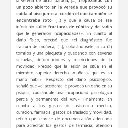
la vereda de dicha parada, (…)
tropezando con
un pozo abierto en la vereda que provocó su
caída al piso junto al cordón el que también se
encontraba roto
. (…) y que a causa de ese
infortunio sufrió
fracturas de cúbito y de radio
que le generaron incapacidades». En cuanto al
daño físico, precisó que «el diagnóstico fue
fractura de muñeca, (…), colocándosele cinco (5)
tornillos y una plaqueta y quedando con severas
secuelas, deformaciones y restricciones de la
movilidad. Precisó que la lesión se sitúa en el
miembro superior derecho -muñeca- que es su
mano hábil». Respecto del daño psicológico,
señaló que «el accidente le provocó un daño en su
psiquis, causándole una incapacidad psicológica
parcial y permanente del 40%». Finalmente, en
cuanto a los gastos de asistencia médica,
curación, farmacia, gastos de traslado y movilidad,
refirió que «carece de documentación adecuada
para acreditar los gastos de farmacia, atención