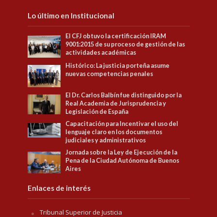
Lo último en Institucional
El CFJ obtuvo la certificación IRAM
9001:2015 de su proceso de gestión de las
actividades académicas
Histórico: La justicia porteña asume
nuevas competencias penales
El Dr. Carlos Balbín fue distinguido por la
Real Academia de Jurisprudencia y
Legislación de España
Capacitación para Incentivar el uso del
lenguaje claro en los documentos
judiciales y administrativos
Jornada sobre la Ley de Ejecución de la
Pena de la Ciudad Autónoma de Buenos
Aires
Enlaces de interés
Tribunal Superior de Justicia