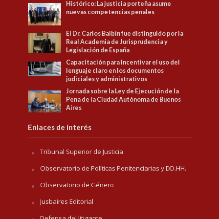
Histórico: La justicia porteña asume
nuevas competencias penales
El Dr. Carlos Balbín fue distinguido por la
Real Academia de Jurisprudencia y
Legislación de España
Capacitación para Incentivar el uso del
lenguaje claro en los documentos
judiciales y administrativos
Jornada sobre la Ley de Ejecución de la
Pena de la Ciudad Autónoma de Buenos
Aires
Enlaces de interés
Tribunal Superior de Justicia
Observatorio de Políticas Penitenciarias y DD.HH.
Observatorio de Género
Jusbaires Editorial
Defensa del litigante