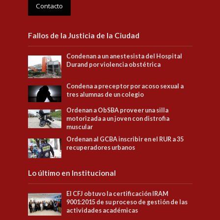
Contacto
Fallos de la Justicia de la Ciudad
Condenan a un anestesista del Hospital
Durand por violencia obstétrica
Condena a preceptor por acoso sexual a
tres alumnas de un colegio
Ordenan a ObSBA proveer una silla
motorizada a un joven con distrofia
muscular
Ordenan al GCBA inscribir en el RUR a 35
recuperadores urbanos
Lo último en Institucional
El CFJ obtuvo la certificación IRAM
9001:2015 de su proceso de gestión de las
actividades académicas