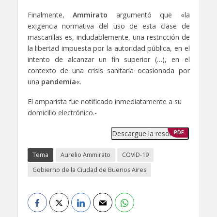
Finalmente,
Ammirato
argumentó que «la
exigencia normativa del uso de esta clase de
mascarillas es, indudablemente, una restricción de
la libertad impuesta por la autoridad pública, en el
intento de alcanzar un fin superior (…), en el
contexto de una crisis sanitaria ocasionada por
una
pandemia
«.
El amparista fue notificado inmediatamente a su
domicilio electrónico.-
Descargue la resolución
PDF
Tema
Aurelio Ammirato
COVID-19
Gobierno de la Ciudad de Buenos Aires