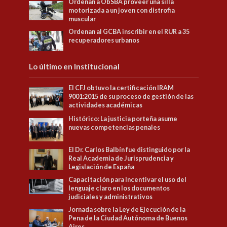
Ordenan a ObSBA proveer una silla
motorizada a un joven con distrofia
muscular
Ordenan al GCBA inscribir en el RUR a 35
recuperadores urbanos
Lo último en Institucional
El CFJ obtuvo la certificación IRAM
9001:2015 de su proceso de gestión de las
actividades académicas
Histórico: La justicia porteña asume
nuevas competencias penales
El Dr. Carlos Balbín fue distinguido por la
Real Academia de Jurisprudencia y
Legislación de España
Capacitación para Incentivar el uso del
lenguaje claro en los documentos
judiciales y administrativos
Jornada sobre la Ley de Ejecución de la
Pena de la Ciudad Autónoma de Buenos
Aires