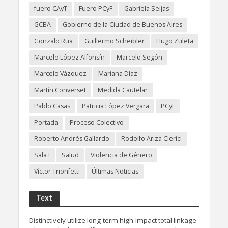
fuero CAyT
Fuero PCyF
Gabriela Seijas
GCBA
Gobierno de la Ciudad de Buenos Aires
Gonzalo Rua
Guillermo Scheibler
Hugo Zuleta
Marcelo López Alfonsín
Marcelo Segón
Marcelo Vázquez
Mariana Díaz
Martín Converset
Medida Cautelar
Pablo Casas
Patricia López Vergara
PCyF
Portada
Proceso Colectivo
Roberto Andrés Gallardo
Rodolfo Ariza Clerici
Sala I
Salud
Violencia de Género
Víctor Trionfetti
Últimas Noticias
Text
Distinctively utilize long-term high-impact total linkage