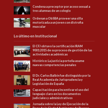
Condena a preceptor por acoso sexual a
tres alumnas de un colegio
Ordenan a ObSBA proveer una silla
motorizada a un joven con distrofia
muscular
Lo último en Institucional
El CFJ obtuvo la certificación IRAM
9001:2015 de su proceso de gestión de las
actividades académicas
Histórico: La justicia porteña asume
nuevas competencias penales
El Dr. Carlos Balbín fue distinguido por la
Real Academia de Jurisprudencia y
Legislación de España
Capacitación para Incentivar el uso del
lenguaje claro en los documentos
judiciales y administrativos
Jornada sobre la Ley de Ejecución de la