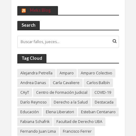
Meks Blog
Search
Tag Cloud
Alejandra Petrella
Amparo
Amparo Colectivo
Andrea Danas
Carla Cavaliere
Carlos Balbín
CAyT
Centro de Formación Judicial
COVID-19
Darío Reynoso
Derecho a la Salud
Destacada
Educación
Elena Liberatori
Esteban Centanaro
Fabiana Schafrik
Facultad de Derecho UBA
Fernando Juan Lima
Francisco Ferrer