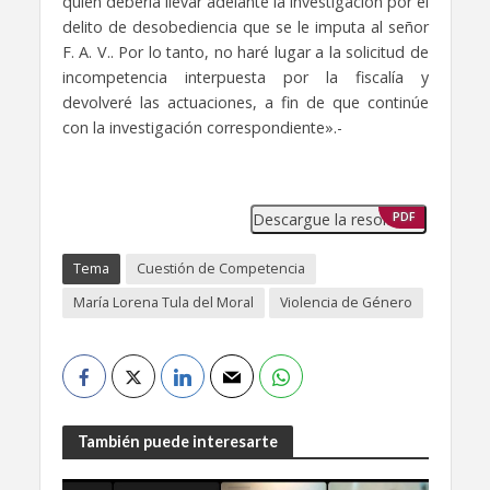
quien debería llevar adelante la investigación por el
delito de desobediencia que se le imputa al señor
F. A. V.. Por lo tanto, no haré lugar a la solicitud de
incompetencia interpuesta por la fiscalía y
devolveré las actuaciones, a fin de que continúe
con la investigación correspondiente».-
Descargue la resolución
PDF
Tema
Cuestión de Competencia
María Lorena Tula del Moral
Violencia de Género
También puede interesarte