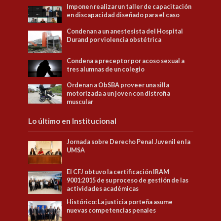
Imponen realizar un taller de capacitación
en discapacidad diseñado para el caso
Condenan a un anestesista del Hospital
Durand por violencia obstétrica
Condena a preceptor por acoso sexual a
tres alumnas de un colegio
Ordenan a ObSBA proveer una silla
motorizada a un joven con distrofia
muscular
Lo último en Institucional
Jornada sobre Derecho Penal Juvenil en la
UMSA
El CFJ obtuvo la certificación IRAM
9001:2015 de su proceso de gestión de las
actividades académicas
Histórico: La justicia porteña asume
nuevas competencias penales