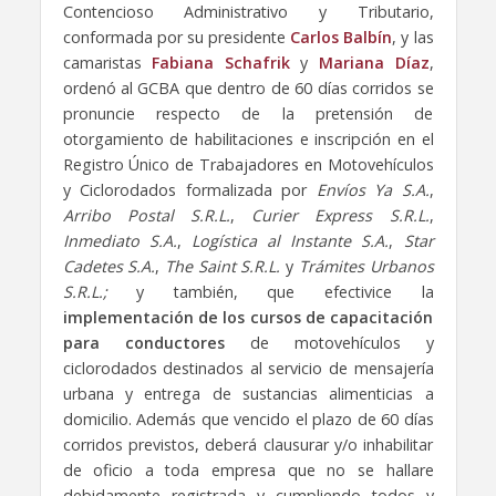
Contencioso Administrativo y Tributario,
conformada por su presidente
Carlos Balbín
, y las
camaristas
Fabiana Schafrik
y
Mariana Díaz
,
ordenó al GCBA que dentro de 60 días corridos se
pronuncie respecto de la pretensión de
otorgamiento de habilitaciones e inscripción en el
Registro
Único de Trabajadores en Motovehículos
y Ciclorodados
formalizada por
Envíos Ya S.A.
,
Arribo Postal S.R.L.
,
Curier Express S.R.L.
,
Inmediato S.A.
,
Logística al Instante S.A.
,
Star
Cadetes S.A.
,
The Saint S.R.L.
y
Trámites Urbanos
S.R.L.;
y también, que efectivice la
implementación de los cursos de capacitación
para conductores
de motovehículos y
ciclorodados destinados al servicio de mensajería
urbana y entrega de sustancias alimenticias a
domicilio. Además que vencido el plazo de 60 días
corridos previstos, deberá clausurar y/o inhabilitar
de oficio a toda empresa que no se hallare
debidamente registrada y cumpliendo todos y