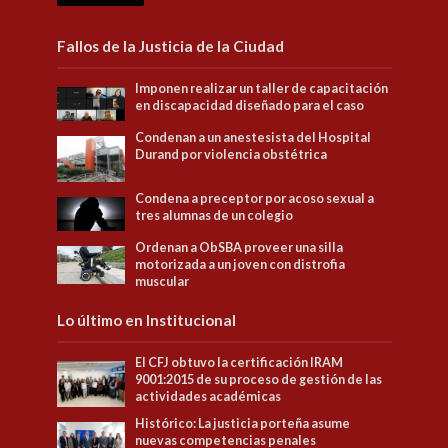
Fallos de la Justicia de la Ciudad
Imponen realizar un taller de capacitación
en discapacidad diseñado para el caso
Condenan a un anestesista del Hospital
Durand por violencia obstétrica
Condena a preceptor por acoso sexual a
tres alumnas de un colegio
Ordenan a ObSBA proveer una silla
motorizada a un joven con distrofia
muscular
Lo último en Institucional
El CFJ obtuvo la certificación IRAM
9001:2015 de su proceso de gestión de las
actividades académicas
Histórico: La justicia porteña asume
nuevas competencias penales