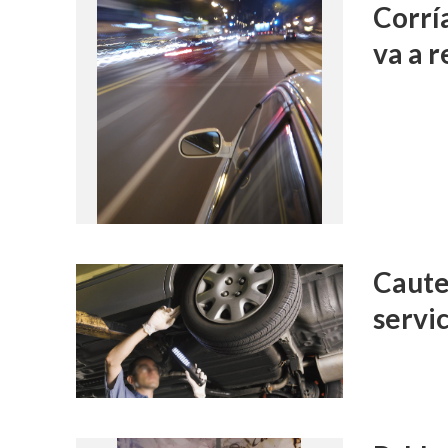
Corrí
va a 
Caute
servi