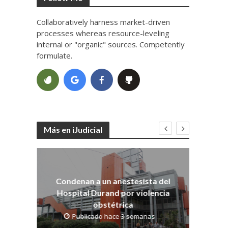
Collaboratively harness market-driven
processes whereas resource-leveling
internal or "organic" sources. Competently
formulate.
Más en iJudicial
Co
dith
os
Condenan a un anestesista del
Hospital Durand por violencia
obstétrica
Publicado hace 3 semanas