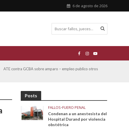
6 de agosto de 2026
ATE contra GCBA sobre amparo – empleo publico otros
San M
sobre
Posts
FALLOS
•
FUERO PENAL
a
Condenan a un anestesista del
Hospital Durand por violencia
obstétrica