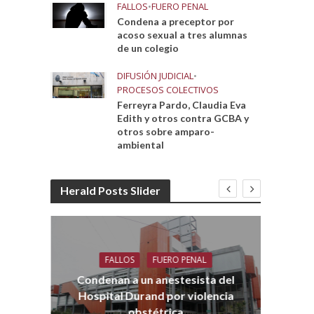
FALLOS
•
FUERO PENAL
Condena a preceptor por
acoso sexual a tres alumnas
de un colegio
DIFUSIÓN JUDICIAL
•
PROCESOS COLECTIVOS
Ferreyra Pardo, Claudia Eva
Edith y otros contra GCBA y
otros sobre amparo-
ambiental
Herald Posts Slider
FALLOS
FUERO PENAL
Co
aro
Condenan a un anestesista del
Hospital Durand por violencia
obstétrica