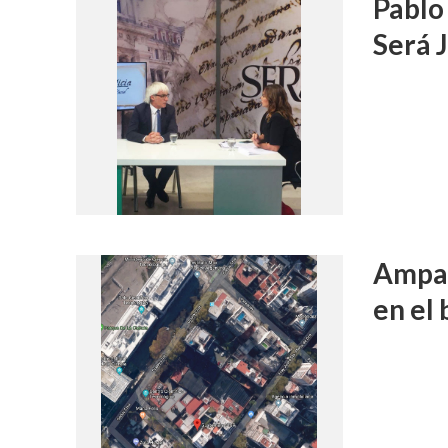
Pablo
Será J
Ampar
en el