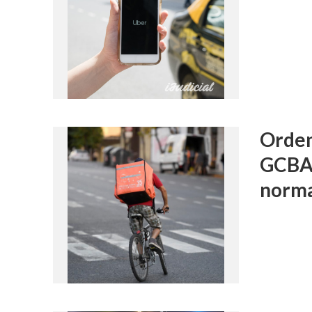
Ordena
GCBA 
norma