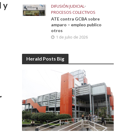
 y
DIFUSIÓN JUDICIAL
•
PROCESOS COLECTIVOS
ATE contra GCBA sobre
amparo – empleo publico
otros
1 de julio de 2026
Herald Posts Big
r