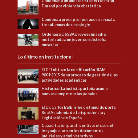
Condenan a un anestesista del Hospital
Durand por violencia obstétrica
Condena a preceptor por acoso sexual a
tres alumnas de un colegio
Ordenan a ObSBA proveer una silla
motorizada a un joven con distrofia
muscular
Lo último en Institucional
El CFJ obtuvo la certificación IRAM
9001:2015 de su proceso de gestión de las
actividades académicas
Histórico: La justicia porteña asume
nuevas competencias penales
El Dr. Carlos Balbín fue distinguido por la
Real Academia de Jurisprudencia y
Legislación de España
Capacitación para Incentivar el uso del
lenguaje claro en los documentos
judiciales y administrativos