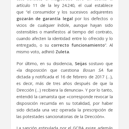
artículo 11 de la ley 24.240, el cual establece
que “el consumidor y los sucesivos adquirentes
gozarán de garantía legal
por los defectos o
vicios de cualquier índole, aunque hayan sido
ostensibles o manifiestos al tiempo del contrato,
cuando afecten la identidad entre lo ofrecido y lo
entregado, o su
correcto funcionamiento
”. Al
mismo voto, adhirió
Zuleta
.
Por último, en su disidencia,
Seijas
sostuvo que
«la disposición que cuestiona
Bosan SA
fue
dictada y notificada el 16 de febrero de 2017 (…),
es decir, más de tres años después de que la
Dirección (…) recibiera la denuncia». Y por lo tanto,
entendió la camarista que «corresponde revocar la
disposición recurrida en su totalidad, por haber
sido dictada una vez operada la prescripción de
las potestades sancionatorias de la Dirección».
La sanción estipulada por el GCBA exige además