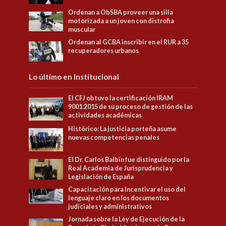
Ordenan a ObSBA proveer una silla
motorizada a un joven con distrofia
muscular
Ordenan al GCBA inscribir en el RUR a 35
recuperadores urbanos
Lo último en Institucional
El CFJ obtuvo la certificación IRAM
9001:2015 de su proceso de gestión de las
actividades académicas
Histórico: La justicia porteña asume
nuevas competencias penales
El Dr. Carlos Balbín fue distinguido por la
Real Academia de Jurisprudencia y
Legislación de España
Capacitación para Incentivar el uso del
lenguaje claro en los documentos
judiciales y administrativos
Jornada sobre la Ley de Ejecución de la