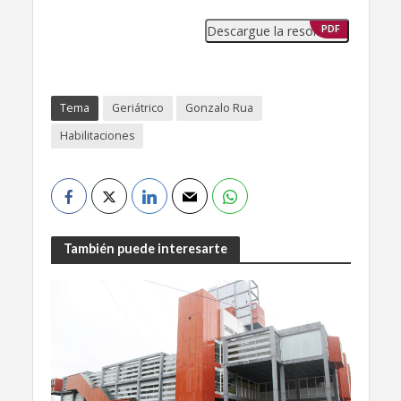
Descargue la resolución
PDF
Tema
Geriátrico
Gonzalo Rua
Habilitaciones
También puede interesarte