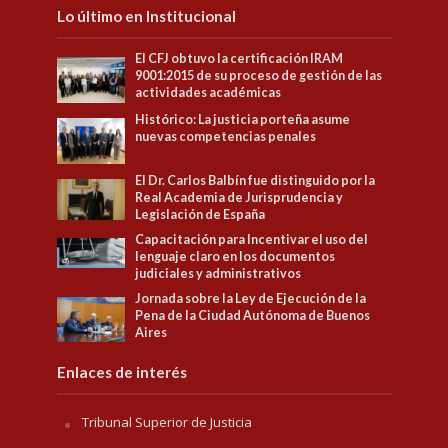
Lo último en Institucional
El CFJ obtuvo la certificación IRAM
9001:2015 de su proceso de gestión de las
actividades académicas
Histórico: La justicia porteña asume
nuevas competencias penales
El Dr. Carlos Balbín fue distinguido por la
Real Academia de Jurisprudencia y
Legislación de España
Capacitación para Incentivar el uso del
lenguaje claro en los documentos
judiciales y administrativos
Jornada sobre la Ley de Ejecución de la
Pena de la Ciudad Autónoma de Buenos
Aires
Enlaces de interés
Tribunal Superior de Justicia