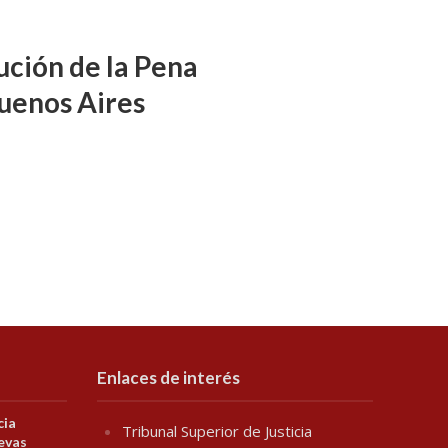
ución de la Pena
uenos Aires
Enlaces de interés
cia
Tribunal Superior de Justicia
evas