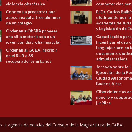
violencia obstétrica
competencias pen
Condena a preceptor por
El Dr. Carlos Balbí
acoso sexual a tres alumnas
distinguido por la
de un colegio
Academia de Juris
y Legislación de E
Ordenan a ObSBA proveer
una silla motorizada a un
Capacitación para
joven con distrofia muscular
Incentivar el uso d
lenguaje claro en 
Ordenan al GCBA inscribir
documentos judici
en el RUR a 35
administrativos
recuperadores urbanos
Jornada sobre la L
Ejecución de la Pe
Ciudad Autónoma
Buenos Aires
Ciberviolencias en
género y cooperac
jurídica
s la agencia de noticias del
Consejo de la Magistratura de CABA
.