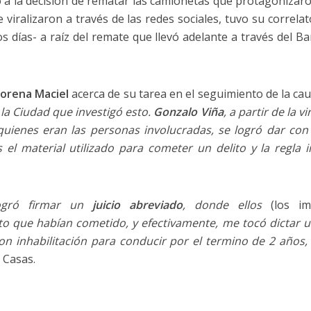
 a la decisión de rematar las camionetas que protagonizar
viralizaron a través de las redes sociales, tuvo su correla
s días- a raíz del remate que llevó adelante a través del 
orena Maciel
acerca de su tarea en el seguimiento de la ca
 la Ciudad que investigó esto.
Gonzalo Viña
, a partir de la 
uienes eran las personas involucradas, se logró dar con 
s el material utilizado para cometer un delito y la regla
ogró firmar un
juicio abreviado
, donde ellos
(los im
ito que habían cometido, y efectivamente, me tocó dictar
on inhabilitación para conducir por el termino de 2 años,
 Casas.