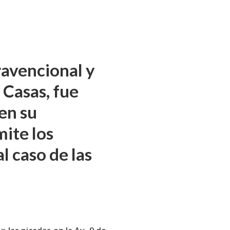
travencional y
 Casas, fue
en su
mite los
l caso de las