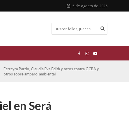
5 de agosto de 2026
Ferreyra Pardo, Claudia Eva Edith y otros contra GCBA y
ATE 
otros sobre amparo-ambiental
el en Será