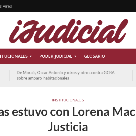
s Aires
ITUCIONALES
PODER JUDICIAL
GLOSARIO
De Morais, Oscar Antonio y otros y otros contra GCBA
sobre amparo-habitacionales
INSTITUCIONALES
as estuvo con Lorena Maci
Justicia