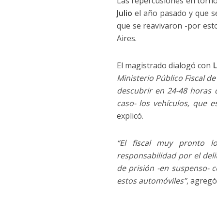
Las repercusiones en torno
Julio
el año pasado y que se 
que se reavivaron -por esto
Aires.
El magistrado dialogó con
L
Ministerio Público Fiscal de
descubrir en 24-48 horas q
caso- los vehículos, que e
explicó.
“El fiscal muy pronto l
responsabilidad por el del
de prisión -en suspenso- c
estos automóviles”
, agregó