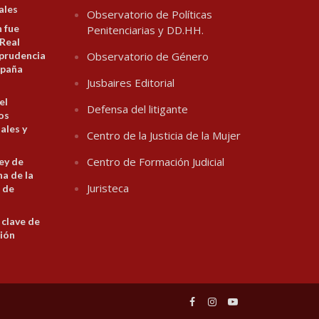
ales
Observatorio de Políticas
n fue
Penitenciarias y DD.HH.
 Real
prudencia
Observatorio de Género
spaña
Jusbaires Editorial
el
Defensa del litigante
los
ales y
Centro de la Justicia de la Mujer
Centro de Formación Judicial
ey de
na de la
Juristeca
 de
 clave de
ión