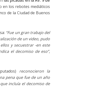
on
las picadas en la Av. 9 de
to en los rebotes mediáticos
Banco de la Ciudad de Buenos
usa:
“Fue un gran trabajo del
viralización de un video, pudo
ellos y secuestrar -en este
 indica el decomiso de eso”
,
putados)
reconocieron la
 una pena que fue de un año
 que incluía el decomiso de