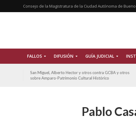
Consejo de la Magistratura de la Ciudad Autónoma de Bueno
FALLOS
DIFUSIÓN
GUÍA JUDICIAL
INST
tros
San Miguel, Alberto Hector y otros contra GCBA y otros
sobre Amparo-Patrimonio Cultural Histórico
Pablo Cas