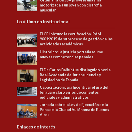
Ordenan a ObSBA proveer una silla
motorizada a un joven con distrofia
muscular
Lo último en Institucional
El CFJ obtuvo la certificación IRAM
9001:2015 de su proceso de gestión de las
actividades académicas
Histórico: La justicia porteña asume
nuevas competencias penales
El Dr. Carlos Balbín fue distinguido por la
Real Academia de Jurisprudencia y
Legislación de España
Capacitación para Incentivar el uso del
lenguaje claro en los documentos
judiciales y administrativos
Jornada sobre la Ley de Ejecución de la
Pena de la Ciudad Autónoma de Buenos
Aires
Enlaces de interés