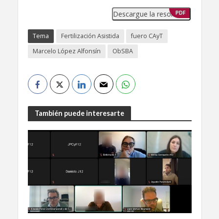
Descargue la resolución
PDF
Tema
Fertilización Asistida
fuero CAyT
Marcelo López Alfonsín
ObSBA
También puede interesarte