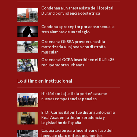
Condenan a un anestesista del Hospital
Durand por violencia obstétrica
Condena a preceptor por acoso sexual a
tres alumnas de un colegio
Ordenan a ObSBA proveer una silla
motorizada a un joven con distrofia
muscular
Ordenan al GCBA inscribir en el RUR a 35
recuperadores urbanos
Lo último en Institucional
Histórico: La justicia porteña asume
nuevas competencias penales
El Dr. Carlos Balbín fue distinguido por la
Real Academia de Jurisprudencia y
Legislación de España
Capacitación para Incentivar el uso del
lenguaje claro en los documentos