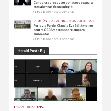
Condena a preceptor por acoso sexual a
tres alumnas de un colegio
Publicado hace 3 semanas
DIFUSIÓN JUDICIAL
•
PROCESOS COLECTIVOS
Ferreyra Pardo, Claudia Eva Edith y otros
contra GCBA y otros sobre amparo-
ambiental
Publicado hace 3 semanas
Herald Posts Big
FALLOS
•
FUERO PENAL