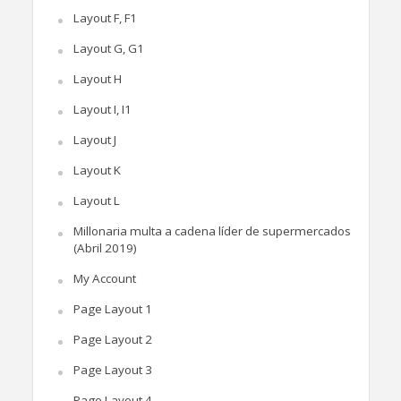
Layout F, F1
Layout G, G1
Layout H
Layout I, I1
Layout J
Layout K
Layout L
Millonaria multa a cadena líder de supermercados
(Abril 2019)
My Account
Page Layout 1
Page Layout 2
Page Layout 3
Page Layout 4