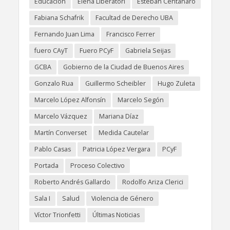
Educación
Elena Liberatori
Esteban Centanaro
Fabiana Schafrik
Facultad de Derecho UBA
Fernando Juan Lima
Francisco Ferrer
fuero CAyT
Fuero PCyF
Gabriela Seijas
GCBA
Gobierno de la Ciudad de Buenos Aires
Gonzalo Rua
Guillermo Scheibler
Hugo Zuleta
Marcelo López Alfonsín
Marcelo Segón
Marcelo Vázquez
Mariana Díaz
Martín Converset
Medida Cautelar
Pablo Casas
Patricia López Vergara
PCyF
Portada
Proceso Colectivo
Roberto Andrés Gallardo
Rodolfo Ariza Clerici
Sala I
Salud
Violencia de Género
Víctor Trionfetti
Últimas Noticias