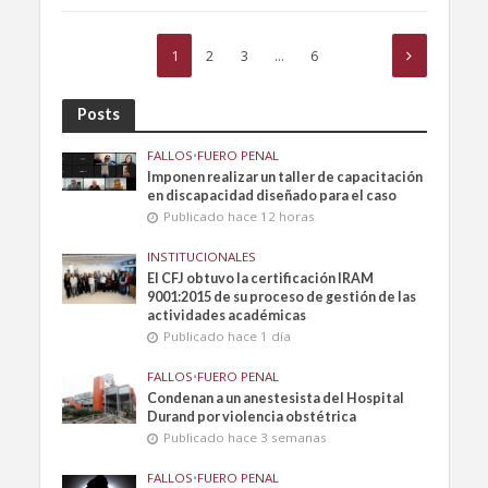
1
2
3
…
6
Posts
FALLOS
•
FUERO PENAL
Imponen realizar un taller de capacitación
en discapacidad diseñado para el caso
Publicado hace 12 horas
INSTITUCIONALES
El CFJ obtuvo la certificación IRAM
9001:2015 de su proceso de gestión de las
actividades académicas
Publicado hace 1 día
FALLOS
•
FUERO PENAL
Condenan a un anestesista del Hospital
Durand por violencia obstétrica
Publicado hace 3 semanas
FALLOS
•
FUERO PENAL